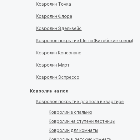
Ковролин Точка
Ковролин Флора
Ковролин Эдельвейс
Ковровое покрытие Шегги (Витебские ковры)
Ковролин Консонанс
Ковролин Мирт
Ковролин Эспрессо
Ковролин на пол
Ковровое покрытие для пола в квартире
Ковролин в спальню
Ковролин на ступени лестницы
Ковролин для комнаты
Ковролин в детскую комнату