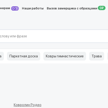
йнерам
Наши работы
Вызов замерщика с образцами
а
Паркетная доска
Ковры гимнастические
Трава
Ковролин Родео