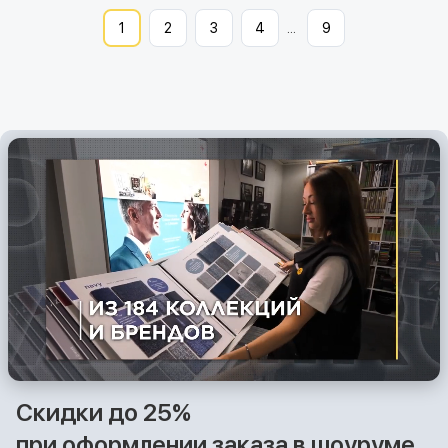
1
2
3
4
...
9
Скидки до 25%
при оформлении заказа в шоуруме