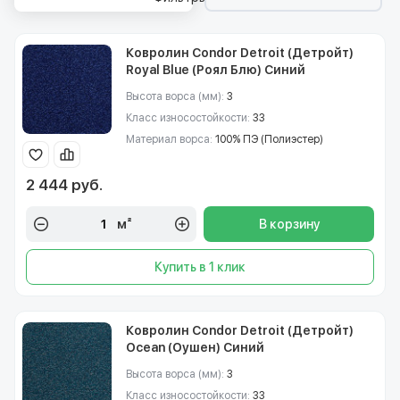
Ковролин Condor Detroit (Детройт)
Royal Blue (Роял Блю) Синий
Высота ворса (мм):
3
Класс износостойкости:
33
Материал ворса:
100% ПЭ (Полиэстер)
2 444 руб.
м²
В корзину
Купить в 1 клик
Ковролин Condor Detroit (Детройт)
Ocean (Оушен) Синий
Высота ворса (мм):
3
Класс износостойкости:
33