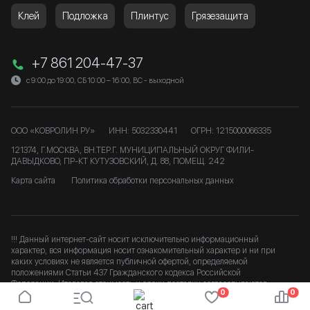
Клей
Подложка
Плинтус
Грязезащита
+7 861 204-47-37
с 9:00 до 19:00, СБ 10:00 – 16:00, ВС - выходной
ООО «КОВРОЛИН РУ»
ИНН: 5032330441
ОГРН: 1215000066335
121374, Г.МОСКВА, ВН.ТЕР.Г. МУНИЦИПАЛЬНЫЙ ОКРУГ ФИЛИ-
ДАВЫДКОВО, ПР-КТ КУТУЗОВСКИЙ, Д. 88, ПОМЕЩ. 242
Карта сайта
Политика обработки персональных данных
!!! Данный интернет-сайт носит исключительно информационный
характер, вся информация носит ознакомительный характер и ни при
каких условиях не является публичной офертой, определяемой
положениями Статьи 437 Гражданского кодекса Российской
Федерации. Итоговая стоимость и сроки доставки согласовываются
0
0
после подтверждения заказа. b