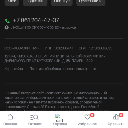
Клей
Подложка
Плинтус
Грязезащита
+7 861 204-47-37
с 9:00 до 19:00, СБ 10:00 – 16:00, ВС - выходной
ООО «КОВРОЛИН РУ»
ИНН: 5032330441
ОГРН: 1215000066335
121374, Г.МОСКВА, ВН.ТЕР.Г. МУНИЦИПАЛЬНЫЙ ОКРУГ ФИЛИ-
ДАВЫДКОВО, ПР-КТ КУТУЗОВСКИЙ, Д. 88, ПОМЕЩ. 242
Карта сайта
Политика обработки персональных данных
!!! Данный интернет-сайт носит исключительно информационный
характер, вся информация носит ознакомительный характер и ни при
каких условиях не является публичной офертой, определяемой
положениями Статьи 437 Гражданского кодекса Российской
Федерации. Итоговая стоимость и сроки доставки согласовываются
0
0
после подтверждения заказа. b
Главная
Каталог
Корзина
Избранное
Сравнить