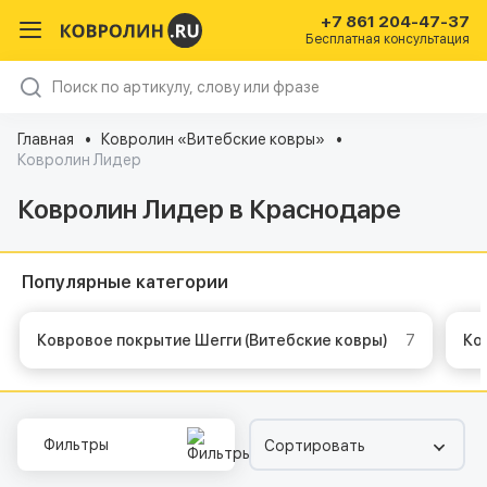
+7 861 204-47-37
Бесплатная консультация
Главная
Ковролин «Витебские ковры»
Ковролин Лидер
Ковролин Лидер в Краснодаре
Популярные категории
Ковровое покрытие Шегги (Витебские ковры)
7
К
Фильтры
Сортировать