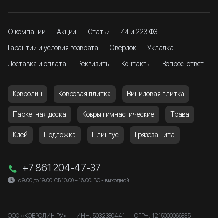
О компании
Акции
Статьи
44 и 223 ФЗ
Гарантии и условия возврата
Оверлок
Укладка
Доставка и оплата
Реквизиты
Контакты
Вопрос-ответ
Ковролин
Ковровая плитка
Виниловая плитка
Паркетная доска
Ковры гимнастические
Трава
Клей
Подложка
Плинтус
Грязезащита
+7 861 204-47-37
с 9:00 до 19:00, СБ 10:00 – 16:00, ВС - выходной
ООО «КОВРОЛИН РУ»
ИНН: 5032330441
ОГРН: 1215000066335