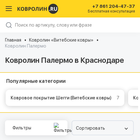
+7 861 204-47-37
Бесплатная консультация
Главная
Ковролин «Витебские ковры»
Ковролин Палермо
Ковролин Палермо в Краснодаре
Популярные категории
Ковровое покрытие Шегги (Витебские ковры)
7
К
Фильтры
Сортировать