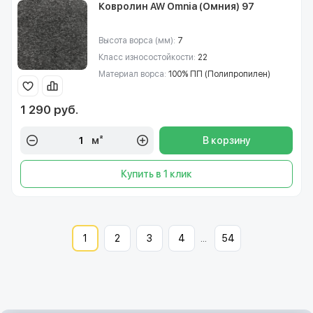
Ковролин AW Omnia (Омния) 97
Высота ворса (мм):
7
Класс износостойкости:
22
Материал ворса:
100% ПП (Полипропилен)
1 290 руб.
м²
В корзину
Купить в 1 клик
1
2
3
4
...
54