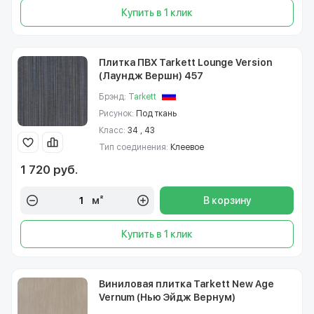
Купить в 1 клик
Плитка ПВХ Tarkett Lounge Version
(Лаундж Вершн) 457
Брэнд:
Tarkett
Рисунок:
Под ткань
Класс:
34 , 43
Тип соединения:
Клеевое
1 720 руб.
м²
В корзину
Купить в 1 клик
Виниловая плитка Tarkett New Age
Vernum (Нью Эйдж Вернум)