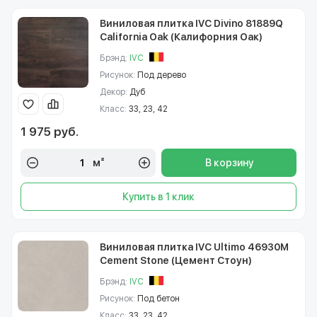
Виниловая плитка IVC Divino 81889Q
California Oak (Калифорния Оак)
Брэнд:
IVC
Рисунок:
Под дерево
Декор:
Дуб
Класс:
33, 23, 42
1 975 руб.
м²
В корзину
Купить в 1 клик
Виниловая плитка IVC Ultimo 46930M
Cement Stone (Цемент Стоун)
Брэнд:
IVC
Рисунок:
Под бетон
Класс:
33, 23, 42