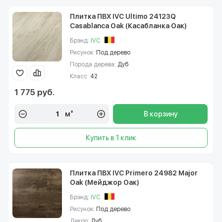
Плитка ПВХ IVC Ultimo 24123Q
Casablanca Oak (Касабланка Оак)
Брэнд:
IVC
Рисунок:
Под дерево
Порода дерева:
Дуб
Класс:
42
1 775 руб.
м²
В корзину
Купить в 1 клик
Плитка ПВХ IVC Primero 24982 Major
Oak (Мейджор Оак)
Брэнд:
IVC
Рисунок:
Под дерево
Декор:
Дуб