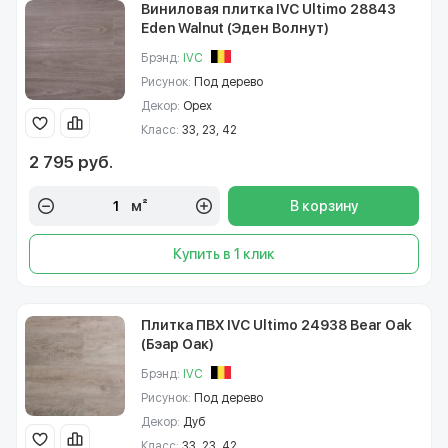
Виниловая плитка IVC Ultimo 28843
Eden Walnut (Эден Волнут)
Брэнд:
IVC
Рисунок:
Под дерево
Декор:
Орех
Класс:
33, 23, 42
2 795 руб.
м²
В корзину
Купить в 1 клик
Плитка ПВХ IVC Ultimo 24938 Bear Oak
(Бэар Оак)
Брэнд:
IVC
Рисунок:
Под дерево
Декор:
Дуб
Класс:
33, 23, 42