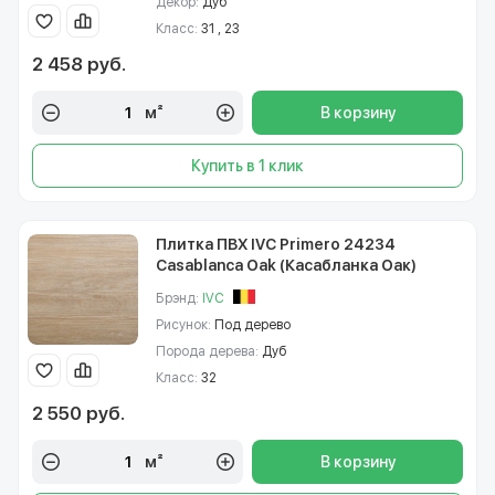
Декор:
Дуб
Класс:
31 , 23
2 458 руб.
м²
В корзину
Купить в 1 клик
Плитка ПВХ IVC Primero 24234
Casablanca Oak (Касабланка Оак)
Брэнд:
IVC
Рисунок:
Под дерево
Порода дерева:
Дуб
Класс:
32
2 550 руб.
м²
В корзину