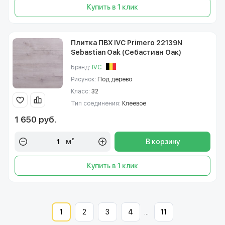
Купить в 1 клик
Плитка ПВХ IVC Primero 22139N
Sebastian Oak (Себастиан Оак)
Брэнд:
IVC
Рисунок:
Под дерево
Класс:
32
Тип соединения:
Клеевое
1 650 руб.
м²
В корзину
Купить в 1 клик
1
2
3
4
...
11