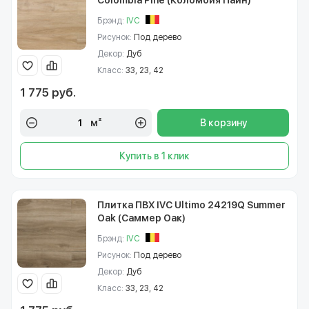
Colombia Pine (Коломбия Пайн)
Брэнд:
IVC
Рисунок:
Под дерево
Декор:
Дуб
Класс:
33, 23, 42
1 775 руб.
м²
В корзину
Купить в 1 клик
Плитка ПВХ IVC Ultimo 24219Q Summer
Oak (Саммер Оак)
Брэнд:
IVC
Рисунок:
Под дерево
Декор:
Дуб
Класс:
33, 23, 42