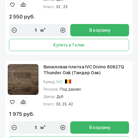
Класс:
32 , 23
2 550 руб.
м²
В корзину
Купить в 1 клик
Виниловая плитка IVC Divino 80827Q
Thunder Oak (Тандер Оак)
Брэнд:
IVC
Рисунок:
Под дерево
Декор:
Дуб
Класс:
33, 23, 42
1 975 руб.
м²
В корзину