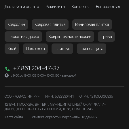
Доставка и оплата
Реквизиты
Контакты
Вопрос-ответ
Ковролин
Ковровая плитка
Виниловая плитка
Паркетная доска
Ковры гимнастические
Трава
Клей
Подложка
Плинтус
Грязезащита
+7 861 204-47-37
с 9:00 до 19:00, СБ 10:00 – 16:00, ВС - выходной
ООО «КОВРОЛИН РУ»
ИНН: 5032330441
ОГРН: 1215000066335
121374, Г.МОСКВА, ВН.ТЕР.Г. МУНИЦИПАЛЬНЫЙ ОКРУГ ФИЛИ-
ДАВЫДКОВО, ПР-КТ КУТУЗОВСКИЙ, Д. 88, ПОМЕЩ. 242
Карта сайта
Политика обработки персональных данных