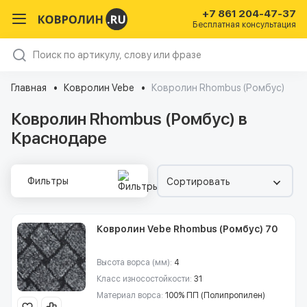
+7 861 204-47-37
Бесплатная консультация
Главная
Ковролин Vebe
Ковролин Rhombus (Ромбус)
Ковролин Rhombus (Ромбус) в
Краснодаре
Фильтры
Сортировать
Ковролин Vebe Rhombus (Ромбус) 70
Высота ворса (мм):
4
Класс износостойкости:
31
Материал ворса:
100% ПП (Полипропилен)