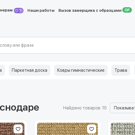
йнерам
Наши работы
Вызов замерщика с образцами
а
Паркетная доска
Ковры гимнастические
Трава
аснодаре
Найдено товаров: 10
Показыват