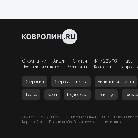
О компании
Акции
Статьи
44 и 223 ФЗ
Гарант
Доставка и оплата
Реквизиты
Контакты
Вопрос-о
Ковролин
Ковровая плитка
Виниловая плитка
Трава
Клей
Подложка
Плинтус
Грязе
ООО «КОВРОЛИН РУ»
ИНН: 5032330441
ОГРН: 1215000066335
Карта сайта
Политика обработки персональных данных