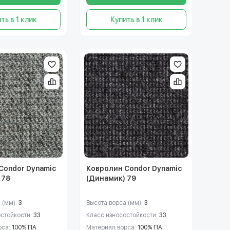
ть в 1 клик
Купить в 1 клик
Condor Dynamic
Ковролин Condor Dynamic
 78
(Динамик) 79
 (мм):
3
Высота ворса (мм):
3
остойкости:
33
Класс износостойкости:
33
рса:
100% ПА
Материал ворса:
100% ПА