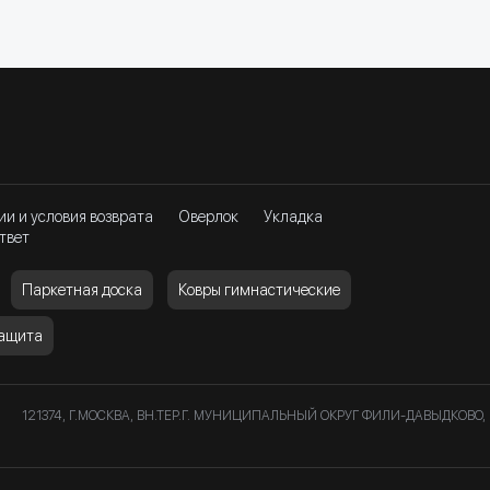
ии и условия возврата
Оверлок
Укладка
твет
Паркетная доска
Ковры гимнастические
защита
121374, Г.МОСКВА, ВН.ТЕР.Г. МУНИЦИПАЛЬНЫЙ ОКРУГ ФИЛИ-ДАВЫДКОВО, 