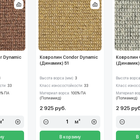
r Dynamic
Ковролин Condor Dynamic
Ковролин 
(Динамик) 51
(Динамик)
3
Высота ворса (мм):
3
Высота ворса
сти:
33
Класс износостойкости:
33
Класс износ
0% ПА
Материал ворса:
100% ПА
Материал во
(Полиамид)
(Полиамид)
2 925 руб.
2 925 руб
м²
м²
ну
В корзину
В