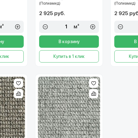
(Полиамид)
(Полиамид)
2 925 руб.
2 925 руб
м²
м²
ну
В корзину
В
 клик
Купить в 1 клик
Купи