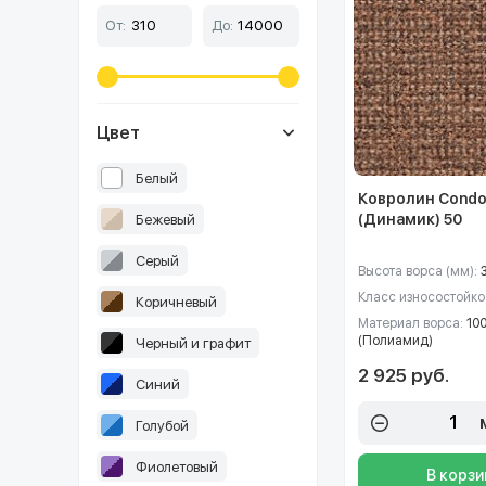
От:
До:
Цвет
Белый
Ковролин Condo
(Динамик) 50
Бежевый
Серый
Высота ворса (мм):
Класс износостойко
Коричневый
Материал ворса:
10
(Полиамид)
Черный и графит
2 925 руб.
Синий
Голубой
Фиолетовый
В корзи