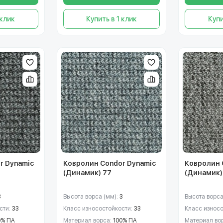
 клик
Купить в 1 клик
Купи
r Dynamic
Ковролин Condor Dynamic
Ковролин 
(Динамик) 77
(Динамик)
3
Высота ворса (мм):
3
Высота ворса
сти:
33
Класс износостойкости:
33
Класс износ
0% ПА
Материал ворса:
100% ПА
Материал во