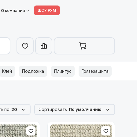
ШОУ РУМ
О компании
Клей
Подложка
Плинтус
Грязезащита
ь по:
20
Сортировать:
По умолчанию