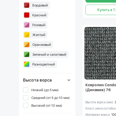
Бордовый
Купить в 1
Красный
Розовый
Желтый
Оранжевый
Зеленый и салатовый
Разноцветный
Высота ворса
Ковролин Condo
(Динамик) 76
Низкий (до 5 мм)
Средний (от 5 до 10 мм)
Высота ворса (мм):
Высокий (от 10 мм)
Класс износостойко
Материал ворса:
10