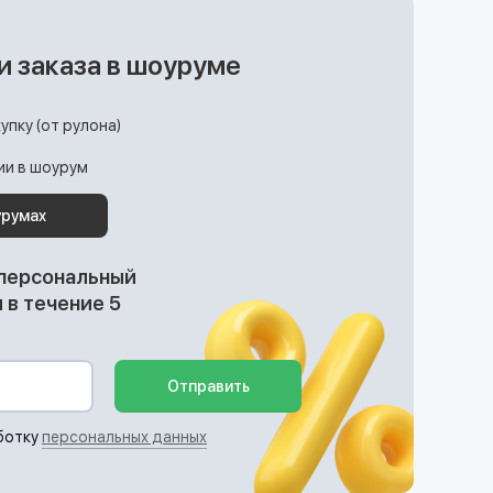
и заказа в шоуруме
упку (от рулона)
ции в шоурум
урумах
 персональный
в течение 5
Отправить
ботку
персональных данных