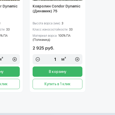
r Dynamic
Ковролин Condor Dynamic
(Динамик) 75
3
Высота ворса (мм):
3
сти:
33
Класс износостойкости:
33
0% ПА
Материал ворса:
100% ПА
(Полиамид)
2 925 руб.
м²
м²
ну
В корзину
 клик
Купить в 1 клик