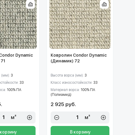
Condor Dynamic
Ковролин Condor Dynamic
 71
(Динамик) 72
 (мм):
3
Высота ворса (мм):
3
остойкости:
33
Класс износостойкости:
33
рса:
100% ПА
Материал ворса:
100% ПА
(Полиамид)
.
2 925 руб.
м²
м²
 корзину
В корзину