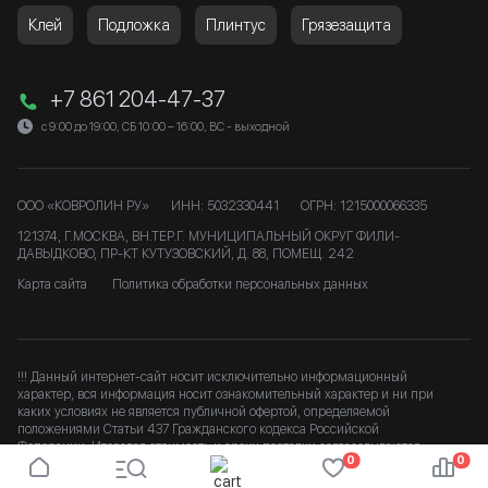
Клей
Подложка
Плинтус
Грязезащита
+7 861 204-47-37
с 9:00 до 19:00, СБ 10:00 – 16:00, ВС - выходной
ООО «КОВРОЛИН РУ»
ИНН: 5032330441
ОГРН: 1215000066335
121374, Г.МОСКВА, ВН.ТЕР.Г. МУНИЦИПАЛЬНЫЙ ОКРУГ ФИЛИ-
ДАВЫДКОВО, ПР-КТ КУТУЗОВСКИЙ, Д. 88, ПОМЕЩ. 242
Карта сайта
Политика обработки персональных данных
!!! Данный интернет-сайт носит исключительно информационный
характер, вся информация носит ознакомительный характер и ни при
каких условиях не является публичной офертой, определяемой
положениями Статьи 437 Гражданского кодекса Российской
Федерации. Итоговая стоимость и сроки доставки согласовываются
0
0
после подтверждения заказа. b