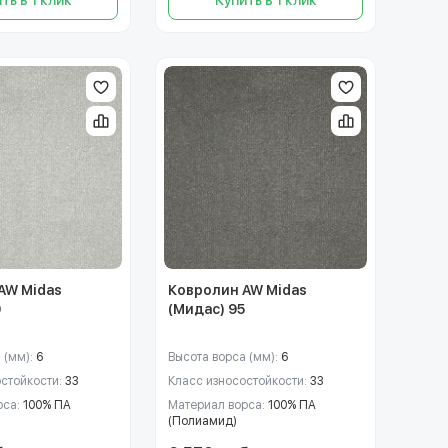
AW Midas
Ковролин AW Midas
0
(Мидас) 95
 (мм):
6
Высота ворса (мм):
6
остойкости:
33
Класс износостойкости:
33
рса:
100% ПА
Материал ворса:
100% ПА
(Полиамид)