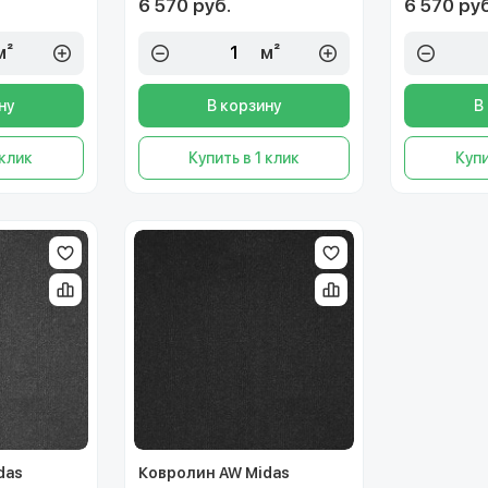
6 570 руб.
6 570 руб
м²
м²
ну
В корзину
В
 клик
Купить в 1 клик
Купи
das
Ковролин AW Midas