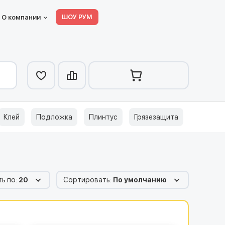
ШОУ РУМ
О компании
Клей
Подложка
Плинтус
Грязезащита
ь по:
20
Сортировать:
По умолчанию