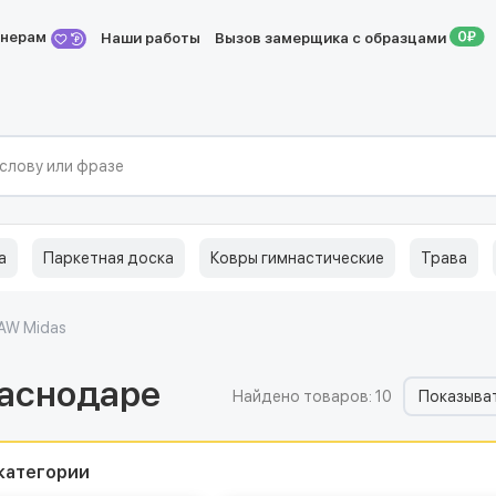
йнерам
Наши работы
Вызов замерщика с образцами
а
Паркетная доска
Ковры гимнастические
Трава
AW Midas
раснодаре
Найдено товаров: 10
Показыват
категории