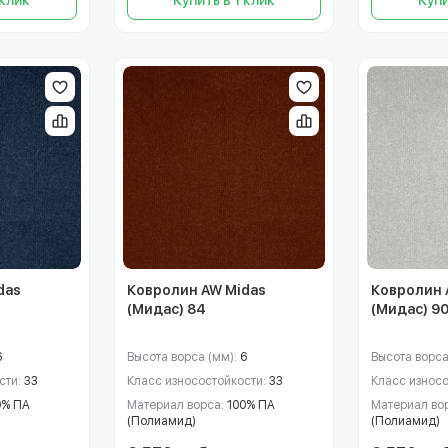
das
Ковролин AW Midas
Ковролин 
(Мидас) 84
(Мидас) 9
6
Высота ворса (мм):
6
Высота ворса
сти:
33
Класс износостойкости:
33
Класс износ
0% ПА
Материал ворса:
100% ПА
Материал во
(Полиамид)
(Полиамид)