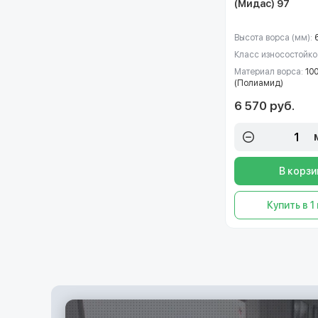
(Мидас) 97
Высота ворса (мм):
Класс износостойко
Материал ворса:
10
(Полиамид)
6 570 руб.
В корзи
Купить в 1