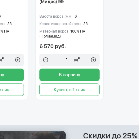
(Мидас) 99
6
Высота ворса (мм):
6
сти:
33
Класс износостойкости:
33
0% ПА
Материал ворса:
100% ПА
(Полиамид)
6 570 руб.
м²
м²
ну
В корзину
 клик
Купить в 1 клик
Скидки до 25%