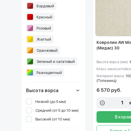
Бордовый
Красный
Розовый
Желтый
Ковролин AW Mi
(Мидас) 30
Оранжевый
Зеленый и салатовый
Высота ворса (мм):
Класс износостойко
Разноцветный
Материал ворса:
10
(Полиамид)
6 570 руб.
Высота ворса
Низкий (до 5 мм)
Средний (от 5 до 10 мм)
В корзи
Высокий (от 10 мм)
Купить в 1