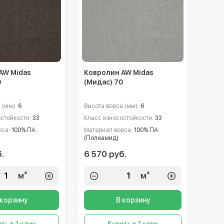
AW Midas
Ковролин AW Midas
9
(Мидас) 70
 (мм):
6
Высота ворса (мм):
6
остойкости:
33
Класс износостойкости:
33
рса:
100% ПА
Материал ворса:
100% ПА
(Полиамид)
.
6 570 руб.
м²
м²
 корзину
В корзину
ть в 1 клик
Купить в 1 клик