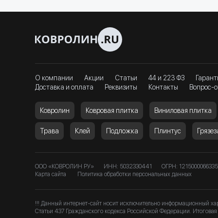
О компании
Акции
Статьи
44 и 223 ФЗ
Гарант
Доставка и оплата
Реквизиты
Контакты
Вопрос-о
Ковролин
Ковровая плитка
Виниловая плитка
Трава
Клей
Подложка
Плинтус
Грязе
ООО «КОВРОЛИН РУ»
ИНН: 5032330441
ОГРН: 1215000066335
Карта сайта
Политика обработки персональных данных
!!! Данный интернет-сайт носит исключительно информационный ха
Статьи 437 Гражданского кодекса Российской Федерации. Итоговая 