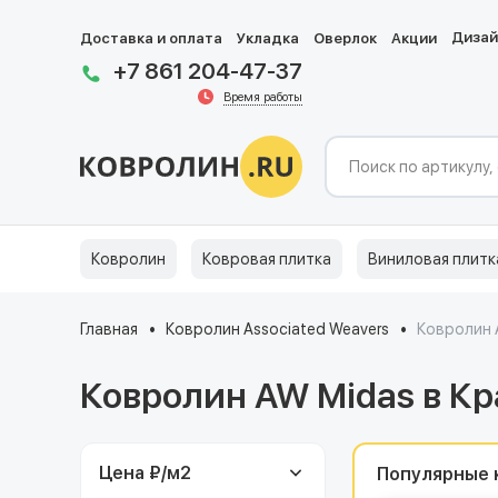
Диза
Доставка и оплата
Укладка
Оверлок
Акции
+7 861 204-47-37
Время работы
Ковролин
Ковровая плитка
Виниловая плитк
Главная
Ковролин Associated Weavers
Ковролин 
Ковролин AW Midas в К
Цена ₽/м
2
Популярные 