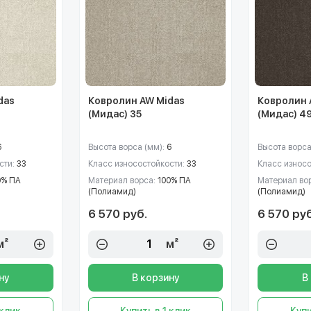
das
Ковролин AW Midas
Ковролин 
(Мидас) 35
(Мидас) 4
6
Высота ворса (мм):
6
Высота ворса
сти:
33
Класс износостойкости:
33
Класс износ
0% ПА
Материал ворса:
100% ПА
Материал во
(Полиамид)
(Полиамид)
6 570 руб.
6 570 руб
м²
м²
ну
В корзину
В
 клик
Купить в 1 клик
Купи