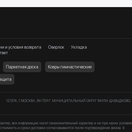
ии и условия возврата
Оверлок
Укладка
твет
Паркетная доска
Ковры гимнастические
защита
121374, Г.МОСКВА, ВН.ТЕР.Г. МУНИЦИПАЛЬНЫЙ ОКРУГ ФИЛИ-ДАВЫДКОВО, 
рактер, вся информация носит ознакомительный характер и ни при каких услови
стоимость и сроки доставки согласовываются после подтверждения заказа. b