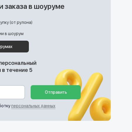
и заказа в шоуруме
упку (от рулона)
ции в шоурум
урумах
 персональный
в течение 5
Отправить
ботку
персональных данных