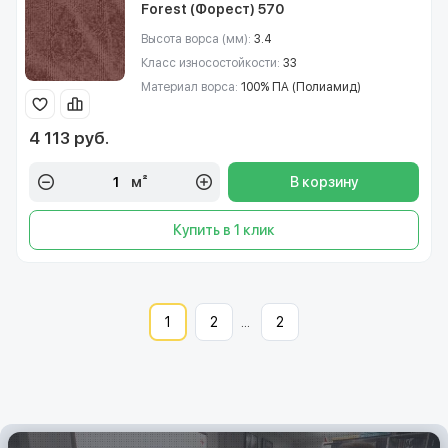
Forest (Форест) 570
Высота ворса (мм):
3.4
Класс износостойкости:
33
Материал ворса:
100% ПА (Полиамид)
4 113 руб.
м²
В корзину
Купить в 1 клик
1
2
...
2