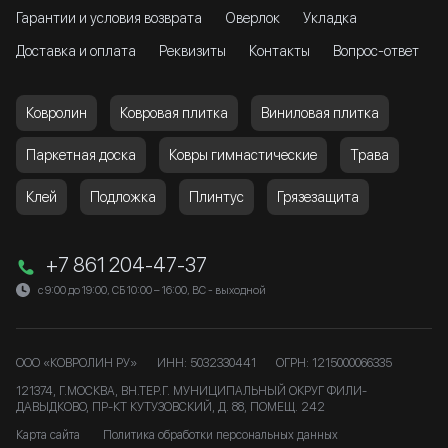
Гарантии и условия возврата
Оверлок
Укладка
Доставка и оплата
Реквизиты
Контакты
Вопрос-ответ
Ковролин
Ковровая плитка
Виниловая плитка
Паркетная доска
Ковры гимнастические
Трава
Клей
Подложка
Плинтус
Грязезащита
+7 861 204-47-37
с 9:00 до 19:00, СБ 10:00 – 16:00, ВС - выходной
ООО «КОВРОЛИН РУ»
ИНН: 5032330441
ОГРН: 1215000066335
121374, Г.МОСКВА, ВН.ТЕР.Г. МУНИЦИПАЛЬНЫЙ ОКРУГ ФИЛИ-
ДАВЫДКОВО, ПР-КТ КУТУЗОВСКИЙ, Д. 88, ПОМЕЩ. 242
Карта сайта
Политика обработки персональных данных