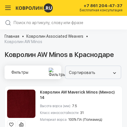
+7 861 204-47-37
Бесплатная консультация
Главная
Ковролин Associated Weavers
Ковролин AW Minos
Ковролин AW Minos в Краснодаре
Фильтры
Сортировать
Ковролин AW Maverick Minos (Минос)
14
Высота ворса (мм):
7.5
Класс износостойкости:
31
Материал ворса:
100% ПА (Полиамид)