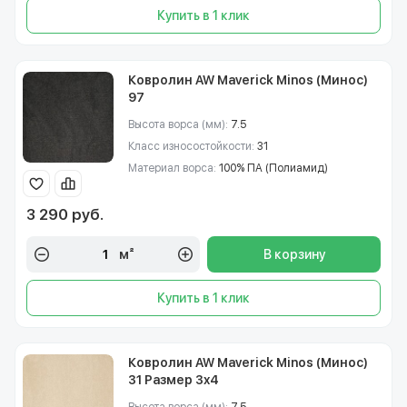
Купить в 1 клик
Ковролин AW Maverick Minos (Минос)
97
Высота ворса (мм):
7.5
Класс износостойкости:
31
Материал ворса:
100% ПА (Полиамид)
3 290 руб.
м²
В корзину
Купить в 1 клик
Ковролин AW Maverick Minos (Минос)
31 Размер 3х4