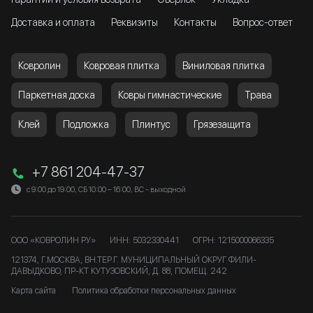
Доставка и оплата
Реквизиты
Контакты
Вопрос-ответ
Ковролин
Ковровая плитка
Виниловая плитка
Паркетная доска
Ковры гимнастические
Трава
Клей
Подложка
Плинтус
Грязезащита
+7 861 204-47-37
с 9:00 до 19:00, СБ 10:00 – 16:00, ВС - выходной
ООО «КОВРОЛИН РУ»
ИНН: 5032330441
ОГРН: 1215000066335
121374, Г.МОСКВА, ВН.ТЕР.Г. МУНИЦИПАЛЬНЫЙ ОКРУГ ФИЛИ-
ДАВЫДКОВО, ПР-КТ КУТУЗОВСКИЙ, Д. 88, ПОМЕЩ. 242
Карта сайта
Политика обработки персональных данных