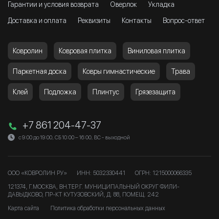
Гарантии и условия возврата
Оверлок
Укладка
Доставка и оплата
Реквизиты
Контакты
Вопрос-ответ
Ковролин
Ковровая плитка
Виниловая плитка
Паркетная доска
Ковры гимнастические
Трава
Клей
Подложка
Плинтус
Грязезащита
+7 861 204-47-37
с 9:00 до 19:00, СБ 10:00 – 16:00, ВС - выходной
ООО «КОВРОЛИН РУ»
ИНН: 5032330441
ОГРН: 1215000066335
121374, Г.МОСКВА, ВН.ТЕР.Г. МУНИЦИПАЛЬНЫЙ ОКРУГ ФИЛИ-
ДАВЫДКОВО, ПР-КТ КУТУЗОВСКИЙ, Д. 88, ПОМЕЩ. 242
Карта сайта
Политика обработки персональных данных