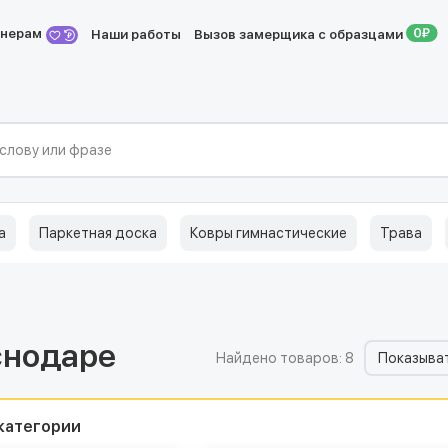
йнерам
Наши работы
Вызов замерщика с образцами
а
Паркетная доска
Ковры гимнастические
Трава
снодаре
Найдено товаров: 8
Показыват
категории