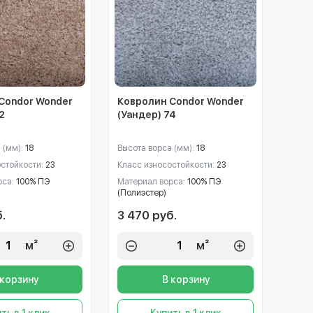
Condor Wonder
Ковролин Condor Wonder
2
(Уандер) 74
 (мм):
18
Высота ворса (мм):
18
остойкости:
23
Класс износостойкости:
23
рса:
100% ПЭ
Материал ворса:
100% ПЭ
(Полиэстер)
.
3 470 руб.
м²
м²
 корзину
В корзину
ть в 1 клик
Купить в 1 клик