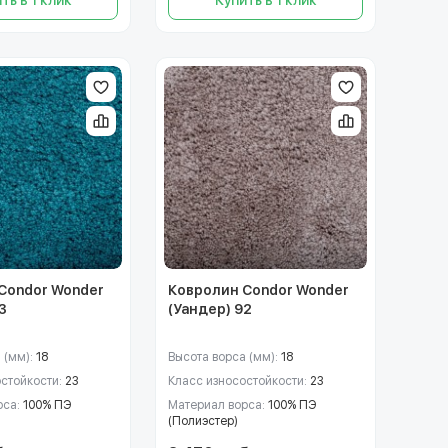
Condor Wonder
Ковролин Condor Wonder
3
(Уандер) 92
 (мм):
18
Высота ворса (мм):
18
остойкости:
23
Класс износостойкости:
23
рса:
100% ПЭ
Материал ворса:
100% ПЭ
(Полиэстер)