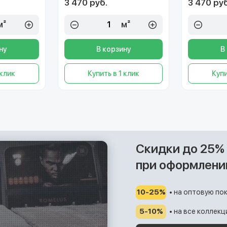
3 470 руб.
3 470 руб
м²
м²
ну
В корзину
В
 клик
Купить в 1 клик
Купи
Скидки до 25%
при оформлени
10-25%
• на оптовую пок
5-10%
• на все коллек