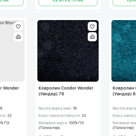
r Wonder
Ковролин Condor Wonder
Ковролин 
(Уандер) 78
(Уандер) 8
18
Высота ворса (мм):
18
Высота ворса
сти:
23
Класс износостойкости:
23
Класс износ
0% ПЭ
Материал ворса:
100% ПЭ
Материал во
(Полиэстер)
(Полиэстер)