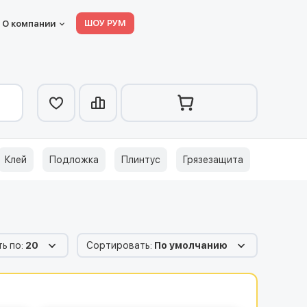
ШОУ РУМ
О компании
Клей
Подложка
Плинтус
Грязезащита
ь по:
20
Сортировать:
По умолчанию