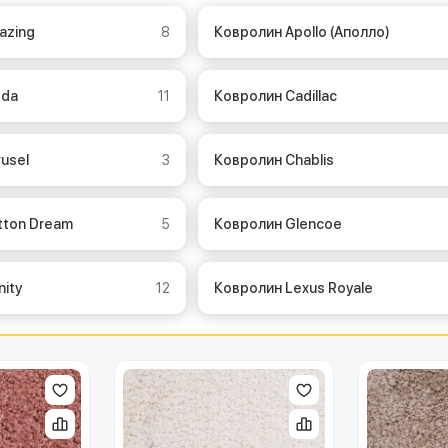
azing
8
Ковролин Apollo (Аполло)
eda
11
Ковролин Cadillac
rusel
3
Ковролин Chablis
tton Dream
5
Ковролин Glencoe
nity
12
Ковролин Lexus Royale