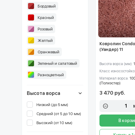
Бордовый
Красный
Розовый
Желтый
Ковролин Condo
(Уандер) 11
Оранжевый
Зеленый и салатовый
Высота ворса (мм):
Класс износостойко
Разноцветный
Материал ворса:
10
(Полиэстер)
3 470 руб.
Высота ворса
Низкий (до 5 мм)
Средний (от 5 до 10 мм)
В корзи
Высокий (от 10 мм)
Купить в 1