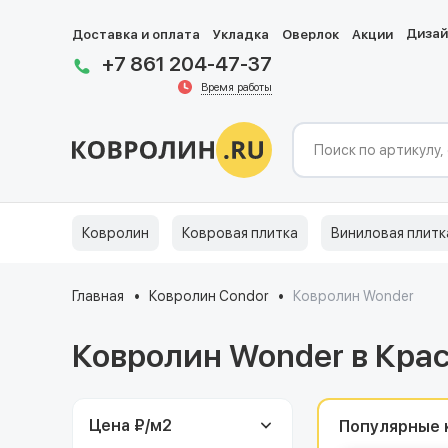
Диза
Доставка и оплата
Укладка
Оверлок
Акции
+7 861 204-47-37
Время работы
Ковролин
Ковровая плитка
Виниловая плитк
Главная
Ковролин Condor
Ковролин Wonder
Ковролин Wonder в Кра
Цена ₽/м
2
Популярные 