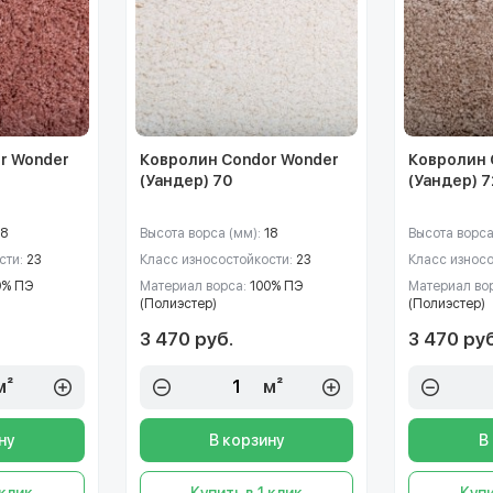
r Wonder
Ковролин Condor Wonder
Ковролин 
(Уандер) 70
(Уандер) 7
18
Высота ворса (мм):
18
Высота ворса
сти:
23
Класс износостойкости:
23
Класс износ
0% ПЭ
Материал ворса:
100% ПЭ
Материал во
(Полиэстер)
(Полиэстер)
3 470 руб.
3 470 руб
м²
м²
ну
В корзину
В
 клик
Купить в 1 клик
Купи