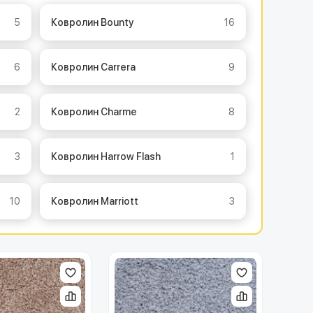
5
Ковролин Bounty
16
6
Ковролин Carrera
9
2
Ковролин Charme
8
3
Ковролин Harrow Flash
1
10
Ковролин Marriott
3