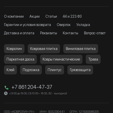
О компании
Акции
Статьи
44 и 223 ФЗ
Гарантии и условия возврата
Оверлок
Укладка
Доставка и оплата
Реквизиты
Контакты
Вопрос-ответ
Ковролин
Ковровая плитка
Виниловая плитка
Паркетная доска
Ковры гимнастические
Трава
Клей
Подложка
Плинтус
Грязезащита
+7 861 204-47-37
с 9:00 до 19:00, СБ 10:00 – 16:00, ВС - выходной
ООО «КОВРОЛИН РУ»
ИНН: 5032330441
ОГРН: 1215000066335