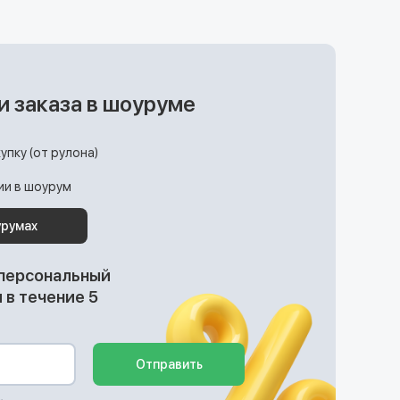
и заказа в шоуруме
упку (от рулона)
ции в шоурум
урумах
 персональный
в течение 5
Отправить