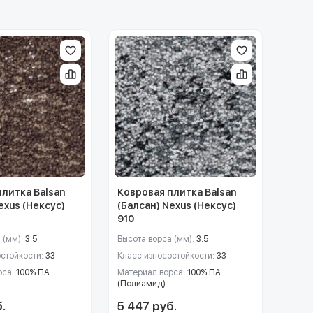
плитка Balsan
Ковровая плитка Balsan
exus (Нексус)
(Балсан) Nexus (Нексус)
910
 (мм):
3.5
Высота ворса (мм):
3.5
остойкости:
33
Класс износостойкости:
33
рса:
100% ПА
Материал ворса:
100% ПА
(Полиамид)
.
5 447 руб.