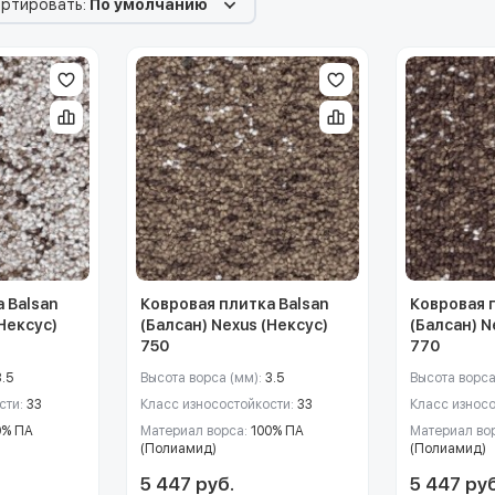
ртировать:
По умолчанию
 Balsan
Ковровая плитка Balsan
Ковровая 
(Нексус)
(Балсан) Nexus (Нексус)
(Балсан) N
750
770
3.5
Высота ворса (мм):
3.5
Высота ворса
сти:
33
Класс износостойкости:
33
Класс износ
0% ПА
Материал ворса:
100% ПА
Материал во
(Полиамид)
(Полиамид)
5 447 руб.
5 447 руб