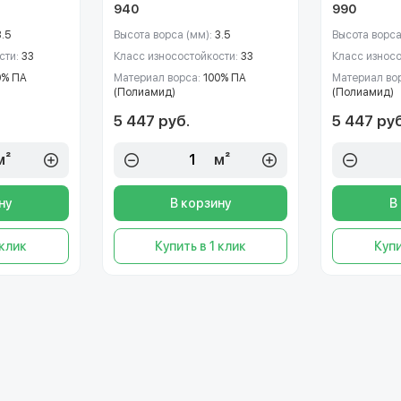
940
990
3.5
Высота ворса (мм):
3.5
Высота ворса
сти:
33
Класс износостойкости:
33
Класс износ
0% ПА
Материал ворса:
100% ПА
Материал во
(Полиамид)
(Полиамид)
5 447 руб.
5 447 руб
м²
м²
ну
В корзину
В
 клик
Купить в 1 клик
Купи