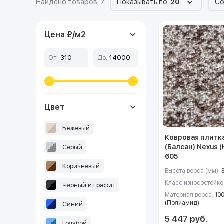
Найдено товаров: 7
Показывать по:
20
Со
Цена ₽/м
2
От:
До:
Цвет
Бежевый
Ковровая плитка
(Балсан) Nexus 
Серый
605
Коричневый
Высота ворса (мм):
Класс износостойко
Черный и графит
Материал ворса:
10
(Полиамид)
Синий
5 447 руб.
Голубой