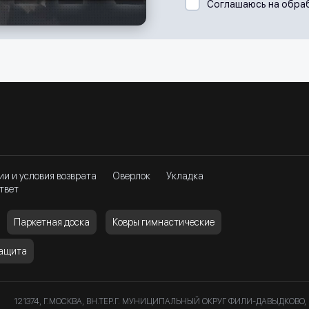
Соглашаюсь на обра
ии и условия возврата
Оверлок
Укладка
твет
Паркетная доска
Ковры гимнастические
защита
121374, Г.МОСКВА, ВН.ТЕР.Г. МУНИЦИПАЛЬНЫЙ ОКРУГ ФИЛИ-ДАВЫДКОВО, 