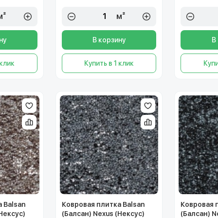
м²
м²
ну
В корзину
В
 клик
Купить в 1 клик
Купи
 Balsan
Ковровая плитка Balsan
Ковровая 
(Нексус)
(Балсан) Nexus (Нексус)
(Балсан) N