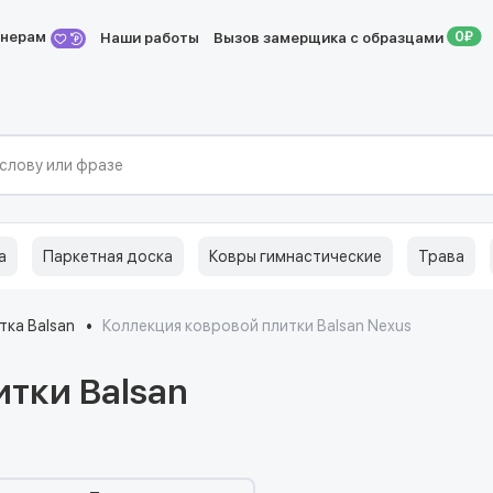
йнерам
Наши работы
Вызов замерщика с образцами
а
Паркетная доска
Ковры гимнастические
Трава
тка Balsan
Коллекция ковровой плитки Balsan Nexus
итки Balsan