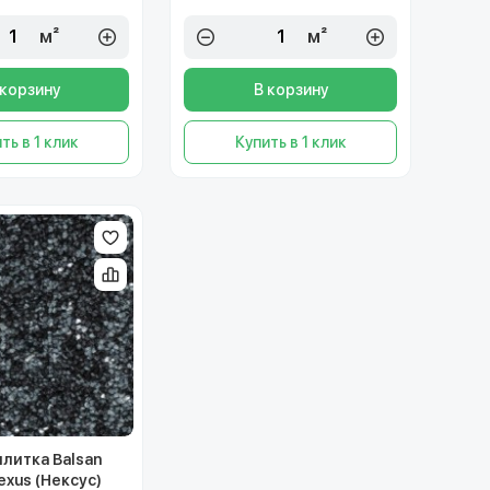
м²
м²
 корзину
В корзину
ть в 1 клик
Купить в 1 клик
плитка Balsan
exus (Нексус)