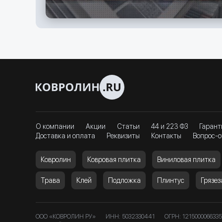
О компании
Акции
Статьи
44 и 223 ФЗ
Гарант
Доставка и оплата
Реквизиты
Контакты
Вопрос-о
Ковролин
Ковровая плитка
Виниловая плитка
Трава
Клей
Подложка
Плинтус
Грязе
ООО «КОВРОЛИН РУ»
ИНН: 5032330441
ОГРН: 1215000066335