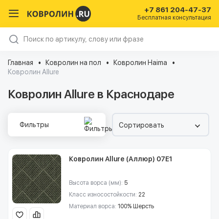
+7 861 204-47-37
Бесплатная консультация
Главная
Ковролин на пол
Ковролин Haima
Ковролин Allure
Ковролин Allure в Краснодаре
Фильтры
Сортировать
Ковролин Allure (Аллюр) 07E1
Высота ворса (мм):
5
Класс износостойкости:
22
Материал ворса:
100% Шерсть