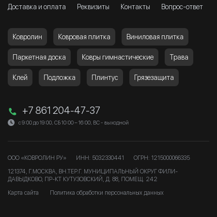
Доставка и оплата
Реквизиты
Контакты
Вопрос-ответ
Ковролин
Ковровая плитка
Виниловая плитка
Паркетная доска
Ковры гимнастические
Трава
Клей
Подложка
Плинтус
Грязезащита
+7 861 204-47-37
с 9:00 до 19:00, СБ 10:00 – 16:00, ВС - выходной
ООО «КОВРОЛИН РУ»
ИНН: 5032330441
ОГРН: 1215000066335
121374, Г.МОСКВА, ВН.ТЕР.Г. МУНИЦИПАЛЬНЫЙ ОКРУГ ФИЛИ-
ДАВЫДКОВО, ПР-КТ КУТУЗОВСКИЙ, Д. 88, ПОМЕЩ. 242
Карта сайта
Политика обработки персональных данных