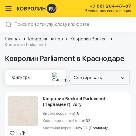
+7 861 204-47-37
Бесплатная консультация
Главная
Ковролин на пол
Ковролин Bonkeel
Ковролин Parliament
Ковролин Parliament в Краснодаре
Фильтры
Сортировать
Ковролин Bonkeel Parliament
(Парламент) Ivory
Высота ворса (мм):
8
Класс износостойкости:
32
Материал ворса:
100% ПА (Полиамид)