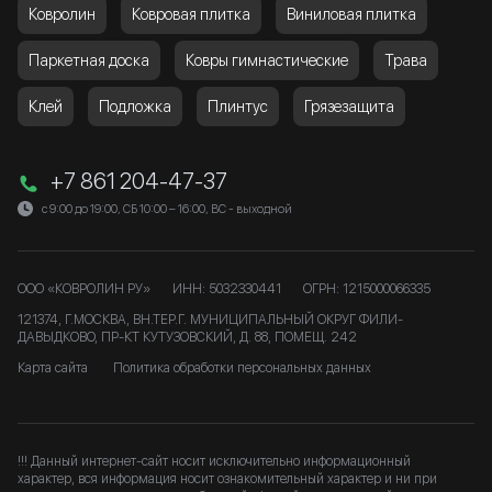
Ковролин
Ковровая плитка
Виниловая плитка
Паркетная доска
Ковры гимнастические
Трава
Клей
Подложка
Плинтус
Грязезащита
+7 861 204-47-37
с 9:00 до 19:00, СБ 10:00 – 16:00, ВС - выходной
ООО «КОВРОЛИН РУ»
ИНН: 5032330441
ОГРН: 1215000066335
121374, Г.МОСКВА, ВН.ТЕР.Г. МУНИЦИПАЛЬНЫЙ ОКРУГ ФИЛИ-
ДАВЫДКОВО, ПР-КТ КУТУЗОВСКИЙ, Д. 88, ПОМЕЩ. 242
Карта сайта
Политика обработки персональных данных
!!! Данный интернет-сайт носит исключительно информационный
характер, вся информация носит ознакомительный характер и ни при