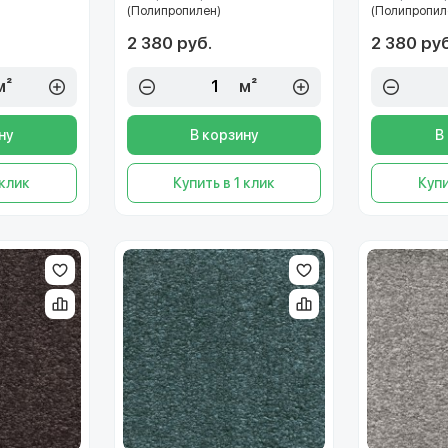
(Полипропилен)
(Полипропил
2 380 руб.
2 380 руб
м²
м²
ну
В корзину
В
 клик
Купить в 1 клик
Купи