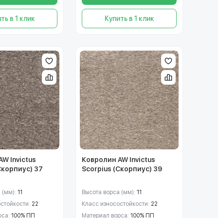
ть в 1 клик
Купить в 1 клик
W Invictus
Ковролин AW Invictus
Скорпиус) 37
Scorpius (Скорпиус) 39
 (мм):
11
Высота ворса (мм):
11
остойкости:
22
Класс износостойкости:
22
рса:
100% ПП
Материал ворса:
100% ПП