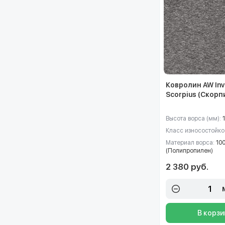
Ковролин AW Inv
Scorpius (Скорп
Высота ворса (мм):
1
Класс износостойко
Материал ворса:
10
(Полипропилен)
2 380 руб.
В корзи