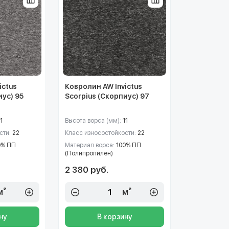
ictus
Ковролин AW Invictus
иус) 95
Scorpius (Скорпиус) 97
1
Высота ворса (мм):
11
сти:
22
Класс износостойкости:
22
0% ПП
Материал ворса:
100% ПП
(Полипропилен)
2 380 руб.
м²
м²
ну
В корзину