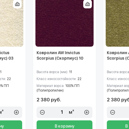
ictus
Ковролин AW Invictus
Ковролин A
иус) 03
Scorpius (Скорпиус) 10
Scorpius (
1
Высота ворса (мм):
11
Высота ворса
сти:
22
Класс износостойкости:
22
Класс износ
0% ПП
Материал ворса:
100% ПП
Материал во
(Полипропилен)
(Полипропил
2 380 руб.
2 380 руб
м²
м²
ну
В корзину
В