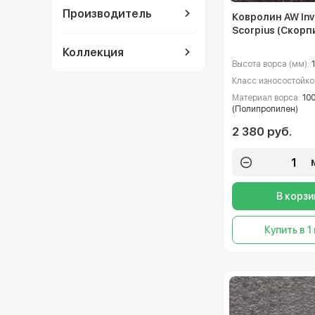
Производитель
Ковролин AW Inv
Scorpius (Скорп
Коллекция
Высота ворса (мм):
1
Класс износостойко
Материал ворса:
10
(Полипропилен)
2 380 руб.
В корзи
Купить в 1