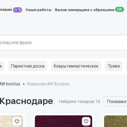
йнерам
Наши работы
Вызов замерщика с образцами
а
Паркетная доска
Ковры гимнастические
Трава
W Invictus
Ковролин AW Scorpius
 Краснодаре
Найдено товаров: 14
Показыват