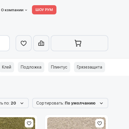
ШОУ РУМ
О компании
Клей
Подложка
Плинтус
Грязезащита
ь по:
20
Сортировать:
По умолчанию