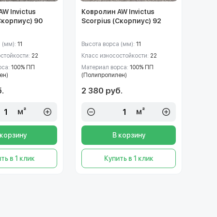
W Invictus
Ковролин AW Invictus
Скорпиус) 90
Scorpius (Скорпиус) 92
 (мм):
11
Высота ворса (мм):
11
остойкости:
22
Класс износостойкости:
22
рса:
100% ПП
Материал ворса:
100% ПП
ен)
(Полипропилен)
.
2 380 руб.
м²
м²
 корзину
В корзину
ть в 1 клик
Купить в 1 клик