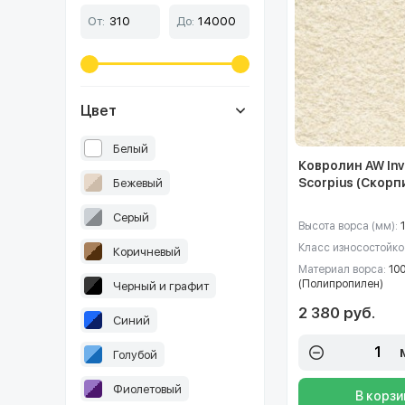
От:
До:
Цвет
Белый
Ковролин AW Inv
Scorpius (Скорп
Бежевый
Серый
Высота ворса (мм):
1
Класс износостойко
Коричневый
Материал ворса:
10
(Полипропилен)
Черный и графит
2 380 руб.
Синий
Голубой
Фиолетовый
В корзи