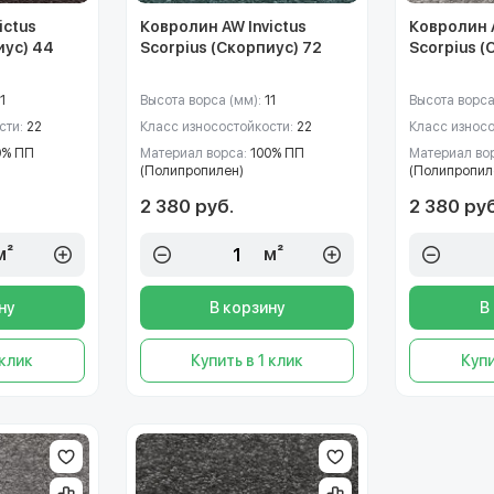
ictus
Ковролин AW Invictus
Ковролин A
иус) 44
Scorpius (Скорпиус) 72
Scorpius (
1
Высота ворса (мм):
11
Высота ворса
сти:
22
Класс износостойкости:
22
Класс износ
0% ПП
Материал ворса:
100% ПП
Материал во
(Полипропилен)
(Полипропил
2 380 руб.
2 380 руб
м²
м²
ну
В корзину
В
 клик
Купить в 1 клик
Купи