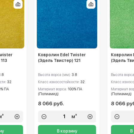
wister
Ковролин Edel Twister
Ковролин E
 113
(Эдель Твистер) 121
(Эдель Тв
3.8
Высота ворса (мм):
3.8
Высота ворса
сти:
32
Класс износостойкости:
32
Класс износ
0% ПА
Материал ворса:
100% ПА
Материал во
(Полиамид)
(Полиамид)
8 066 руб.
8 066 ру
м²
м²
ну
В корзину
В