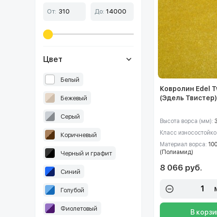
От:
До:
Цвет
Белый
Ковролин Edel T
(Эдель Твистер)
Бежевый
Серый
Высота ворса (мм):
Класс износостойко
Коричневый
Материал ворса:
10
(Полиамид)
Черный и графит
8 066 руб.
Синий
Голубой
Фиолетовый
В корзи