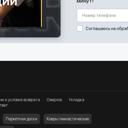
минут!
Соглашаюсь на обра
ии и условия возврата
Оверлок
Укладка
твет
Паркетная доска
Ковры гимнастические