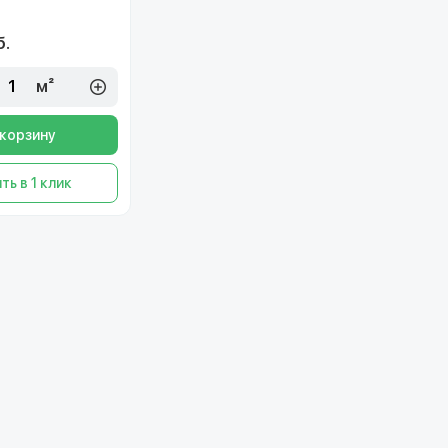
б.
м²
 корзину
ть в 1 клик