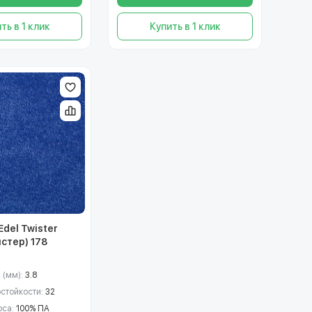
ть в 1 клик
Купить в 1 клик
del Twister
стер) 178
 (мм):
3.8
остойкости:
32
рса:
100% ПА