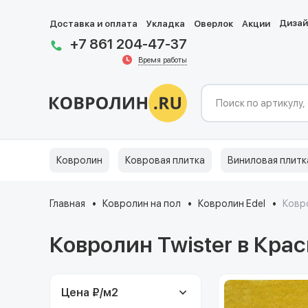
Диза
Доставка и оплата
Укладка
Оверлок
Акции
+7 861 204-47-37
Время работы
Ковролин
Ковровая плитка
Виниловая плитк
Главная
Ковролин на пол
Ковролин Edel
Ковро
Ковролин Twister в Кра
Цена ₽/м
2