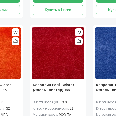
 клик
Купить в 1 клик
Купи
wister
Ковролин Edel Twister
Ковролин E
 135
(Эдель Твистер) 155
(Эдель Тви
3.8
Высота ворса (мм):
3.8
Высота ворса
сти:
32
Класс износостойкости:
32
Класс износ
0% ПА
Материал ворса:
100% ПА
Материал во