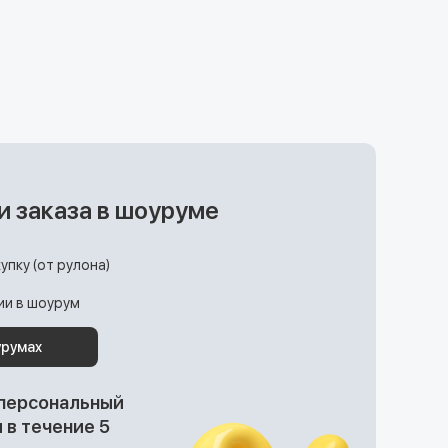
и заказа в шоуруме
упку (от рулона)
ции в шоурум
урумах
 персональный
в течение 5