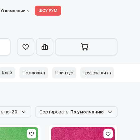
ШОУ РУМ
О компании
Клей
Подложка
Плинтус
Грязезащита
ь по:
20
Сортировать:
По умолчанию