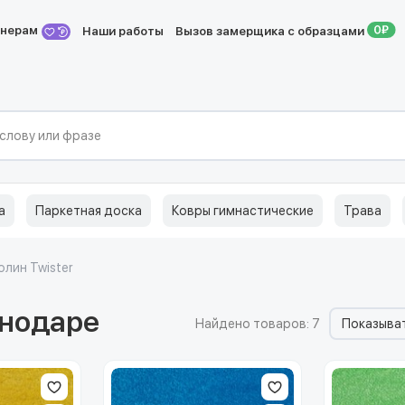
йнерам
Наши работы
Вызов замерщика с образцами
а
Паркетная доска
Ковры гимнастические
Трава
лин Twister
снодаре
Найдено товаров: 7
Показыват