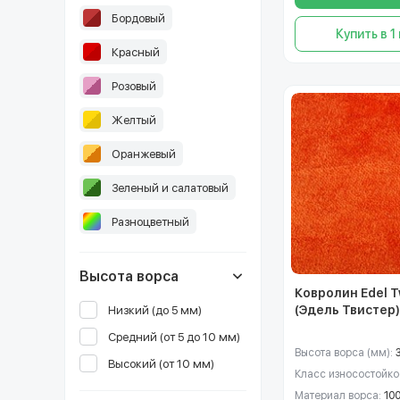
Бордовый
Купить в 1
Красный
Розовый
Желтый
Оранжевый
Зеленый и салатовый
Разноцветный
Высота ворса
Ковролин Edel T
(Эдель Твистер)
Низкий (до 5 мм)
Средний (от 5 до 10 мм)
Высота ворса (мм):
Высокий (от 10 мм)
Класс износостойко
Материал ворса:
10