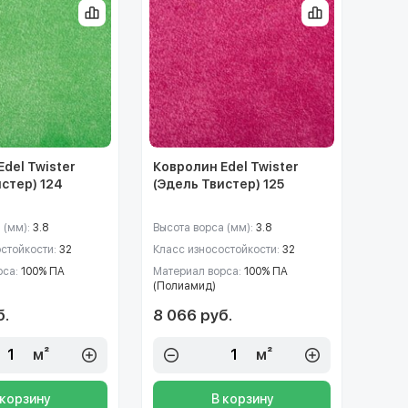
del Twister
Ковролин Edel Twister
истер) 124
(Эдель Твистер) 125
 (мм):
3.8
Высота ворса (мм):
3.8
остойкости:
32
Класс износостойкости:
32
рса:
100% ПА
Материал ворса:
100% ПА
(Полиамид)
б.
8 066 руб.
м²
м²
 корзину
В корзину