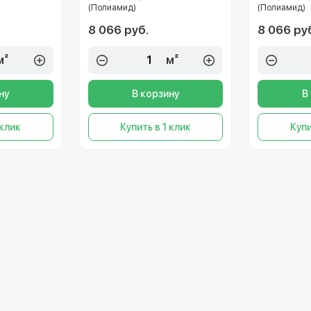
(Полиамид)
(Полиамид)
8 066 руб.
8 066 ру
м²
м²
ну
В корзину
В
 клик
Купить в 1 клик
Купи