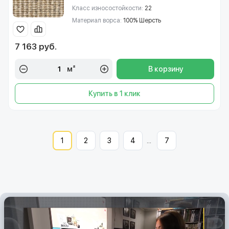
Класс износостойкости:
22
Материал ворса:
100% Шерсть
7 163 руб.
м²
В корзину
Купить в 1 клик
1
2
3
4
...
7