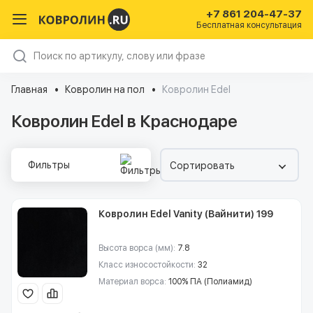
+7 861 204-47-37
Бесплатная консультация
Главная
Ковролин на пол
Ковролин Edel
Ковролин Edel в Краснодаре
Фильтры
Сортировать
Ковролин Edel Vanity (Вайнити) 199
Высота ворса (мм):
7.8
Класс износостойкости:
32
Материал ворса:
100% ПА (Полиамид)