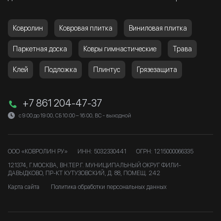
Ковролин
Ковровая плитка
Виниловая плитка
Паркетная доска
Ковры гимнастические
Трава
Клей
Подложка
Плинтус
Грязезащита
+7 861 204-47-37
с 9:00 до 19:00, СБ 10:00 – 16:00, ВС - выходной
ООО «КОВРОЛИН РУ»
ИНН: 5032330441
ОГРН: 1215000066335
121374, Г.МОСКВА, ВН.ТЕР.Г. МУНИЦИПАЛЬНЫЙ ОКРУГ ФИЛИ-
ДАВЫДКОВО, ПР-КТ КУТУЗОВСКИЙ, Д. 88, ПОМЕЩ. 242
Карта сайта
Политика обработки персональных данных