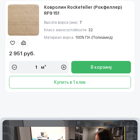
Ковролин Rockefeller (Рокфеллер)
RF9 151
Высота ворса (мм):
7
Класс износостойкости:
32
Материал ворса:
100% ПА (Полиамид)
2 951 руб.
м²
В корзину
Купить в 1 клик