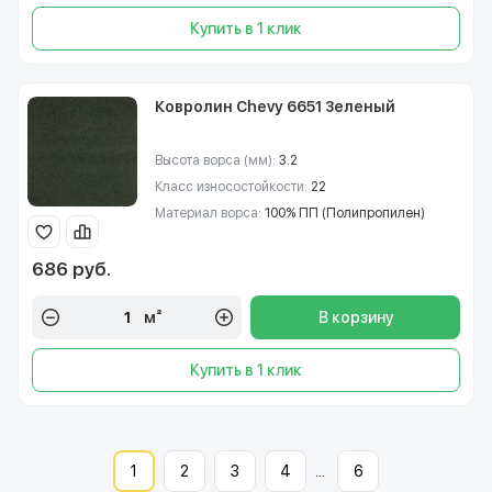
Купить в 1 клик
Ковролин Chevy 6651 Зеленый
Высота ворса (мм):
3.2
Класс износостойкости:
22
Материал ворса:
100% ПП (Полипропилен)
686 руб.
м²
В корзину
Купить в 1 клик
1
2
3
4
...
6