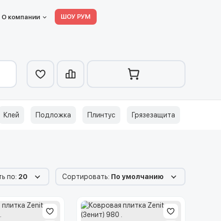
ШОУ РУМ
О компании
Клей
Подложка
Плинтус
Грязезащита
ь по:
20
Сортировать:
По умолчанию