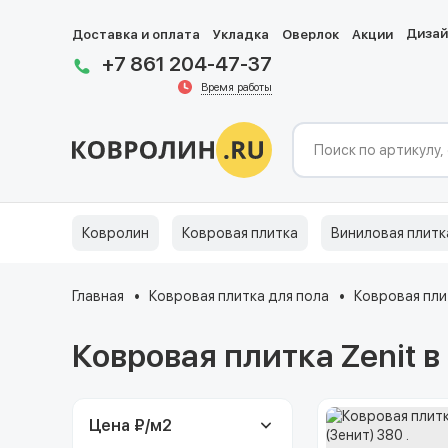
Диза
Доставка и оплата
Укладка
Оверлок
Акции
+7 861 204-47-37
Время работы
Ковролин
Ковровая плитка
Виниловая плитк
Главная
Ковровая плитка для пола
Ковровая пли
Ковровая плитка Zenit 
Цена ₽/м
2