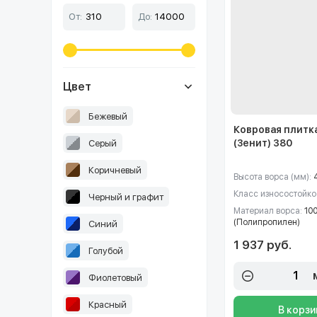
От:
До:
Цвет
Бежевый
Ковровая плитка
(Зенит) 380
Серый
Коричневый
Высота ворса (мм):
Класс износостойко
Черный и графит
Материал ворса:
10
(Полипропилен)
Синий
1 937 руб.
Голубой
Фиолетовый
Красный
В корзи