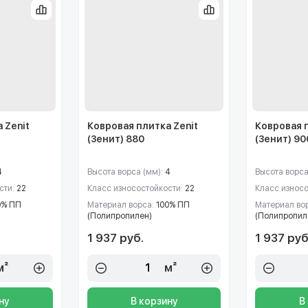
 Zenit
Ковровая плитка Zenit
Ковровая 
(Зенит) 880
(Зенит) 90
4
Высота ворса (мм):
4
Высота ворса
сти:
22
Класс износостойкости:
22
Класс износ
0% ПП
Материал ворса:
100% ПП
Материал во
(Полипропилен)
(Полипропил
1 937 руб.
1 937 руб
м²
м²
ну
В корзину
В