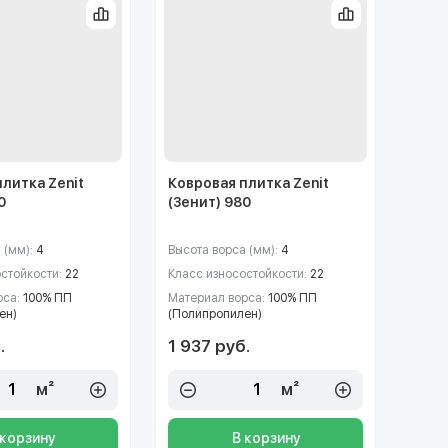
плитка Zenit
Ковровая плитка Zenit
0
(Зенит) 980
 (мм):
4
Высота ворса (мм):
4
остойкости:
22
Класс износостойкости:
22
рса:
100% ПП
Материал ворса:
100% ПП
ен)
(Полипропилен)
.
1 937 руб.
м²
м²
 корзину
В корзину