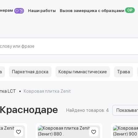
йнерам
Наши работы
Вызов замерщика с образцами
а
Паркетная доска
Ковры гимнастические
Трава
тка LCT
Ковровая плитка Zenit
в Краснодаре
Найдено товаров: 4
Показыват