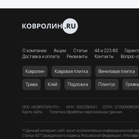
О компании
Акции
Статьи
44 и 223 ФЗ
Гарант
Доставка и оплата
Реквизиты
Контакты
Вопрос-о
Ковролин
Ковровая плитка
Виниловая плитка
Трава
Клей
Подложка
Плинтус
Грязе
ООО «КОВРОЛИН РУ»
ИНН: 5032330441
ОГРН: 1215000066335
Карта сайта
Политика обработки персональных данных
!!! Данный интернет-сайт носит исключительно информационный ха
Статьи 437 Гражданского кодекса Российской Федерации. Итоговая 