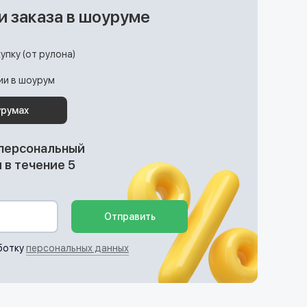
и заказа в шоуруме
упку (от рулона)
ции в шоурум
урумах
 персональный
в течение 5
Отправить
ботку
персональных данных