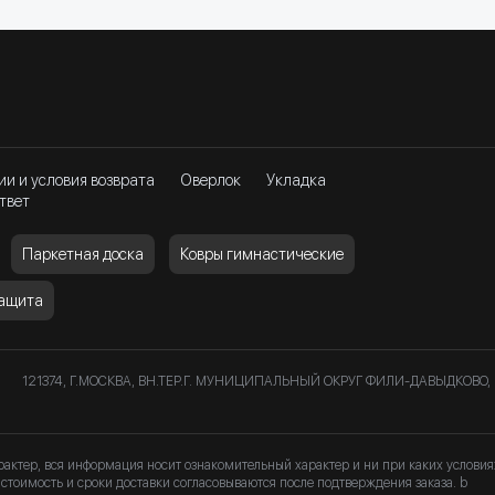
ии и условия возврата
Оверлок
Укладка
твет
Паркетная доска
Ковры гимнастические
защита
121374, Г.МОСКВА, ВН.ТЕР.Г. МУНИЦИПАЛЬНЫЙ ОКРУГ ФИЛИ-ДАВЫДКОВО, 
рактер, вся информация носит ознакомительный характер и ни при каких услови
стоимость и сроки доставки согласовываются после подтверждения заказа. b