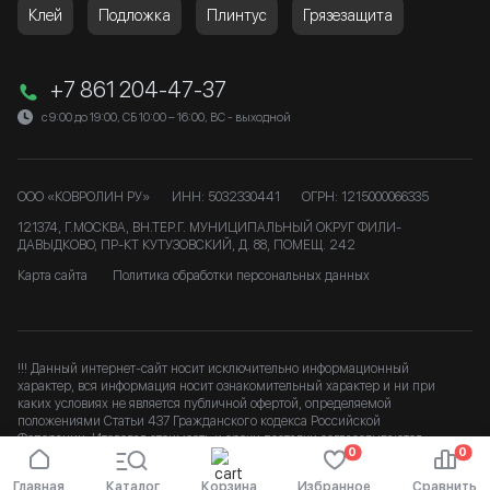
Клей
Подложка
Плинтус
Грязезащита
+7 861 204-47-37
с 9:00 до 19:00, СБ 10:00 – 16:00, ВС - выходной
ООО «КОВРОЛИН РУ»
ИНН: 5032330441
ОГРН: 1215000066335
121374, Г.МОСКВА, ВН.ТЕР.Г. МУНИЦИПАЛЬНЫЙ ОКРУГ ФИЛИ-
ДАВЫДКОВО, ПР-КТ КУТУЗОВСКИЙ, Д. 88, ПОМЕЩ. 242
Карта сайта
Политика обработки персональных данных
!!! Данный интернет-сайт носит исключительно информационный
характер, вся информация носит ознакомительный характер и ни при
каких условиях не является публичной офертой, определяемой
положениями Статьи 437 Гражданского кодекса Российской
Федерации. Итоговая стоимость и сроки доставки согласовываются
0
0
после подтверждения заказа. b
Главная
Каталог
Корзина
Избранное
Сравнить