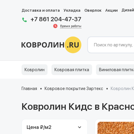
Диза
Доставка и оплата
Укладка
Оверлок
Акции
+7 861 204-47-37
Время работы
Ковролин
Ковровая плитка
Виниловая плитк
Главная
Ковровое покрытие Зартекс
Ковролин 
Ковролин Кидс в Красн
Цена ₽/м
2