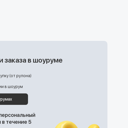
и заказа в шоуруме
упку (от рулона)
ции в шоурум
урумах
 персональный
в течение 5