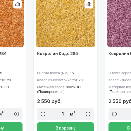
284
Ковролин Кидс 285
Ковролин 
15
Высота ворса (мм):
15
Высота ворса
сти:
23
Класс износостойкости:
23
Класс износ
0% ПП
Материал ворса:
100% ПП
Материал во
(Полипропилен)
(Полипропил
2 550 руб.
2 550 руб
м²
м²
ну
В корзину
В