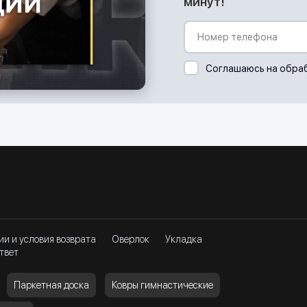
минут!
Соглашаюсь на обра
ии и условия возврата
Оверлок
Укладка
твет
Паркетная доска
Ковры гимнастические