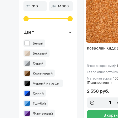
От:
До:
Цвет
Белый
Ковролин Кидс 
Бежевый
Серый
Высота ворса (мм):
Класс износостойко
Коричневый
Материал ворса:
10
(Полипропилен)
Черный и графит
2 550 руб.
Синий
Голубой
Фиолетовый
В корзи