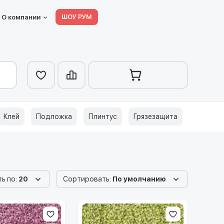
ШОУ РУМ
О компании
Клей
Подложка
Плинтус
Грязезащита
ь по:
20
Сортировать:
По умолчанию