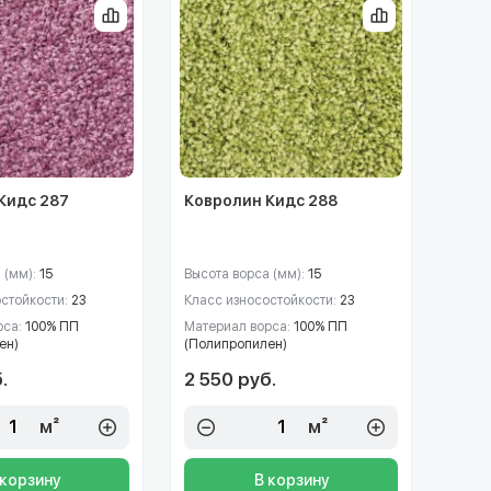
Кидс 287
Ковролин Кидс 288
 (мм):
15
Высота ворса (мм):
15
остойкости:
23
Класс износостойкости:
23
рса:
100% ПП
Материал ворса:
100% ПП
ен)
(Полипропилен)
.
2 550 руб.
м²
м²
 корзину
В корзину