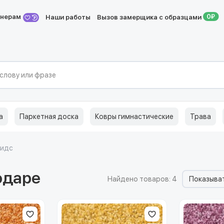
йнерам
Наши работы
Вызов замерщика с образцами
а
Паркетная доска
Ковры гимнастические
Трава
Кидс
одаре
Найдено товаров: 4
Показыват