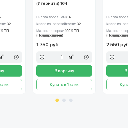
(Итернити) 164
4
Высота ворса (мм):
4
Высота ворса
сти:
32
Класс износостойкости:
32
Класс износ
0% ПП
Материал ворса:
100% ПП
Материал во
(Полипропилен)
(Полипропил
1 750 руб.
2 550 руб
м²
м²
ну
В корзину
В
 клик
Купить в 1 клик
Купи