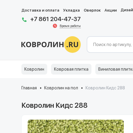
Диза
Доставка и оплата
Укладка
Оверлок
Акции
+7 861 204-47-37
Время работы
Ковролин
Ковровая плитка
Виниловая плитк
Главная
Ковролин на пол
Ковролин Кидс 288
Ковролин Кидс 288