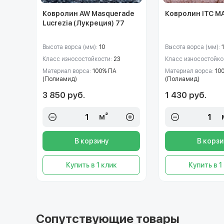
Ковролин AW Masquerade
Ковролин ITC M
Lucrezia (Лукреция) 77
Высота ворса (мм):
10
Высота ворса (мм):
Класс износостойкости:
23
Класс износостойко
Материал ворса:
100% ПА
Материал ворса:
10
(Полиамид)
(Полиамид)
3 850 руб.
1 430 руб.
м²
В корзину
В корзи
Купить в 1 клик
Купить в 1
Сопутствующие товары