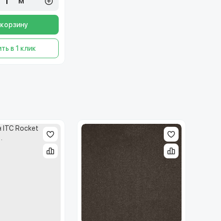
м²
 корзину
ть в 1 клик