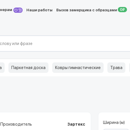
йнерам
Наши работы
Вызов замерщика с образцами
а
Паркетная доска
Ковры гимнастические
Трава
Ширина (м)
Производитель
Зартекс