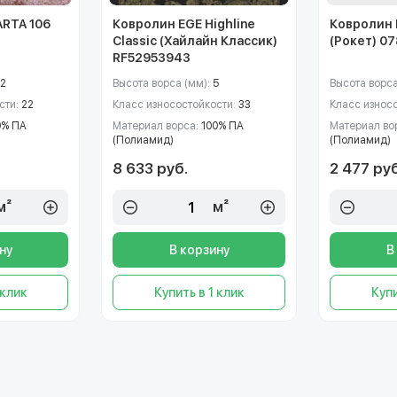
ARTA 106
Ковролин EGE Highline
Ковролин 
Classic (Хайлайн Классик)
(Рокет) 07
RF52953943
12
Высота ворса (мм):
5
Высота ворса
сти:
22
Класс износостойкости:
33
Класс износ
0% ПА
Материал ворса:
100% ПА
Материал во
(Полиамид)
(Полиамид)
8 633 руб.
2 477 руб
м²
м²
ну
В корзину
В
 клик
Купить в 1 клик
Купи