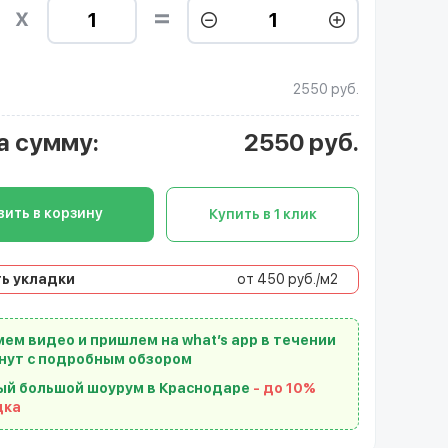
2550 руб.
а сумму
:
2550
руб.
ить в корзину
Купить в 1 клик
ь укладки
от 450 руб./м2
ем видео и пришлем на what’s app в течении
нут с подробным обзором
ый большой шоурум в Краснодаре
- до 10%
дка