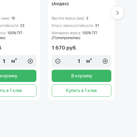
(Андес)
023
 (мм):
15
Высота ворса (мм):
3
Высот
остойкости:
23
Класс износостойкости:
31
Класс
рса:
100% ПП
Материал ворса:
100% ПП
Матер
ен)
(Полипропилен)
(Пол
.
1 670 руб.
2 21
м²
м²
 корзину
В корзину
ть в 1 клик
Купить в 1 клик