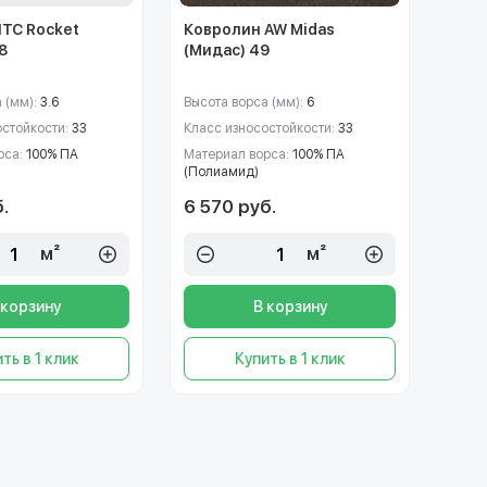
ITC Rocket
Ковролин AW Midas
8
(Мидас) 49
 (мм):
3.6
Высота ворса (мм):
6
остойкости:
33
Класс износостойкости:
33
рса:
100% ПА
Материал ворса:
100% ПА
(Полиамид)
.
6 570 руб.
м²
м²
 корзину
В корзину
ть в 1 клик
Купить в 1 клик