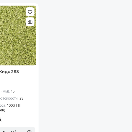
Кидс 288
 (мм):
15
остойкости:
23
рса:
100% ПП
ен)
.