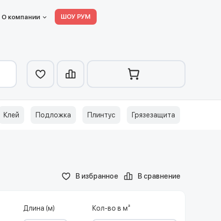
ШОУ РУМ
О компании
Клей
Подложка
Плинтус
Грязезащита
В избранное
В сравнение
Длина (м)
Кол-во в м²