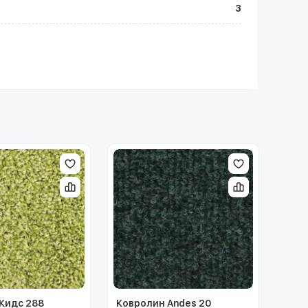
3
Кидс 288
Ковролин Andes 20
Ковр