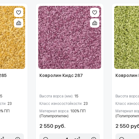
285
Ковролин Кидс 287
Ковролин 
15
Высота ворса (мм):
15
Высота ворса
сти:
23
Класс износостойкости:
23
Класс износ
0% ПП
Материал ворса:
100% ПП
Материал во
(Полипропилен)
(Полипропил
2 550 руб.
2 550 руб