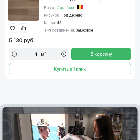
Брэнд:
Aquafloor
Рисунок:
Под дерево
Класс:
43
Тип соединения:
Замковое
5 130 руб.
м²
В корзину
Купить в 1 клик