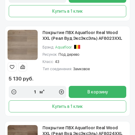
Купить в 1 клик
Покрытие ПВХ Aquafloor Real Wood
XXL (Реал Вуд ЭксЭксЭль) AF8023XXL
Брэнд:
Aquafloor
Рисунок:
Под дерево
Класс:
43
Тип соединения:
Замковое
5 130 руб.
м²
В корзину
Купить в 1 клик
Покрытие ПВХ Aquafloor Real Wood
XXL (Реал Вуд ЭксЭксЭль) AF8024XXL