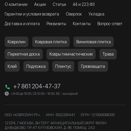
О компании
Акции
Статьи
44 и 223 ФЗ
Гарантии и условия возврата
Оверлок
Укладка
Доставка и оплата
Реквизиты
Контакты
Вопрос-ответ
Ковролин
Ковровая плитка
Виниловая плитка
Паркетная доска
Ковры гимнастические
Трава
Клей
Подложка
Плинтус
Грязезащита
+7 861 204-47-37
с 9:00 до 19:00, СБ 10:00 – 16:00, ВС - выходной
ООО «КОВРОЛИН РУ»
ИНН: 5032330441
ОГРН: 1215000066335
121374, Г.МОСКВА, ВН.ТЕР.Г. МУНИЦИПАЛЬНЫЙ ОКРУГ ФИЛИ-
ДАВЫДКОВО, ПР-КТ КУТУЗОВСКИЙ, Д. 88, ПОМЕЩ. 242