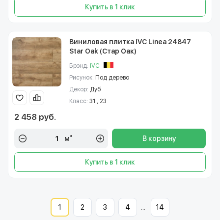
Купить в 1 клик
Виниловая плитка IVC Linea 24847
Star Oak (Стар Оак)
Брэнд:
IVC
Рисунок:
Под дерево
Декор:
Дуб
Класс:
31 , 23
2 458 руб.
м²
В корзину
Купить в 1 клик
1
2
3
4
...
14