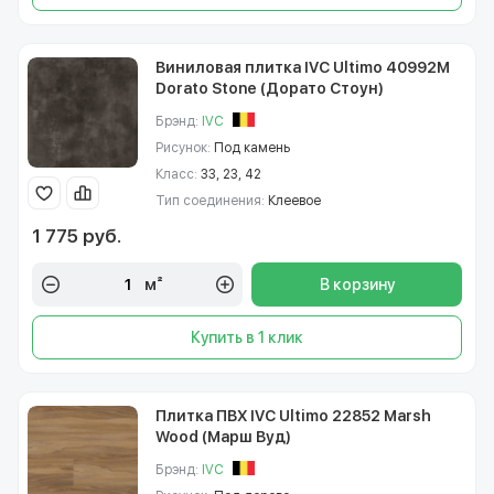
Виниловая плитка IVC Ultimo 40992M
Dorato Stone (Дорато Стоун)
Брэнд:
IVC
Рисунок:
Под камень
Класс:
33, 23, 42
Тип соединения:
Клеевое
1 775 руб.
м²
В корзину
Купить в 1 клик
Плитка ПВХ IVC Ultimo 22852 Marsh
Wood (Марш Вуд)
Брэнд:
IVC