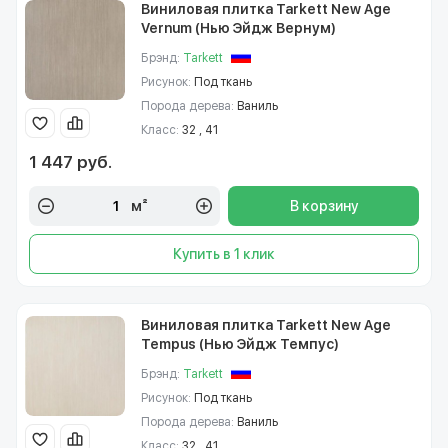
Виниловая плитка Tarkett New Age
Vernum (Нью Эйдж Вернум)
Брэнд:
Tarkett
Рисунок:
Под ткань
Порода дерева:
Ваниль
Класс:
32 , 41
1 447 руб.
м²
В корзину
Купить в 1 клик
Виниловая плитка Tarkett New Age
Tempus (Нью Эйдж Темпус)
Брэнд:
Tarkett
Рисунок:
Под ткань
Порода дерева:
Ваниль
Класс:
32 , 41