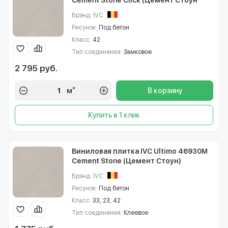
Cement Stone Click (Цемент Стоун
Клик)
Брэнд:
IVC
Рисунок:
Под бетон
Класс:
42
Тип соединения:
Замковое
2 795 руб.
м²
В корзину
Купить в 1 клик
Виниловая плитка IVC Ultimo 46930M
Cement Stone (Цемент Стоун)
Брэнд:
IVC
Рисунок:
Под бетон
Класс:
33, 23, 42
Тип соединения:
Клеевое