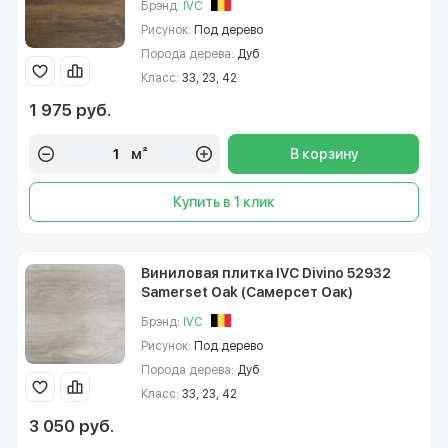
Брэнд:
IVC
Рисунок:
Под дерево
Порода дерева:
Дуб
Класс:
33, 23, 42
1 975 руб.
м²
В корзину
Купить в 1 клик
Виниловая плитка IVC Divino 52932
Samerset Oak (Самерсет Оак)
Брэнд:
IVC
Рисунок:
Под дерево
Порода дерева:
Дуб
Класс:
33, 23, 42
3 050 руб.