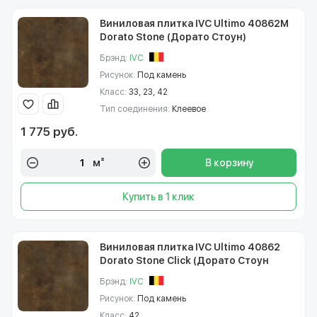
Виниловая плитка IVC Ultimo 40862M
Dorato Stone (Дорато Стоун)
Брэнд:
IVC
Рисунок:
Под камень
Класс:
33, 23, 42
Тип соединения:
Клеевое
1 775 руб.
м²
В корзину
Купить в 1 клик
Виниловая плитка IVC Ultimo 40862
Dorato Stone Click (Дорато Стоун
Клик)
Брэнд:
IVC
Рисунок:
Под камень
Класс:
42