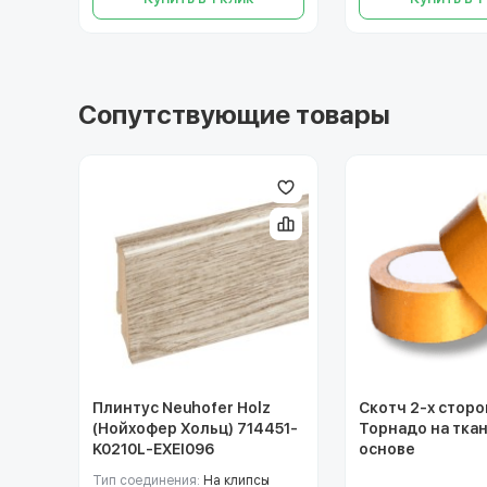
Сопутствующие товары
Плинтус Neuhofer Holz
Скотч 2-х стор
(Нойхофер Хольц) 714451-
Торнадо на тка
K0210L-EXEI096
основе
Тип соединения:
На клипсы