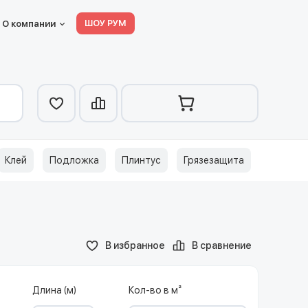
ШОУ РУМ
О компании
Клей
Подложка
Плинтус
Грязезащита
В избранное
В сравнение
Длина (м)
Кол-во в м²