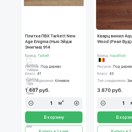
Плитка ПВХ Tarkett New
Кварц винил Aqu
Age Enigma (Нью Эйдж
Wood (Реал Вуд)
Энигма) 914
Брэнд:
Tarkett
Брэнд:
Aquafloor
Рисунок:
Под дерево
Рисунок:
Под дерев
Класс:
41
Класс:
43
Тип соединения:
Клеевое
Тип соединения:
За
1 447 руб.
3 870 руб.
м²
В корзину
В корзи
Купить в 1 клик
Купить в 1