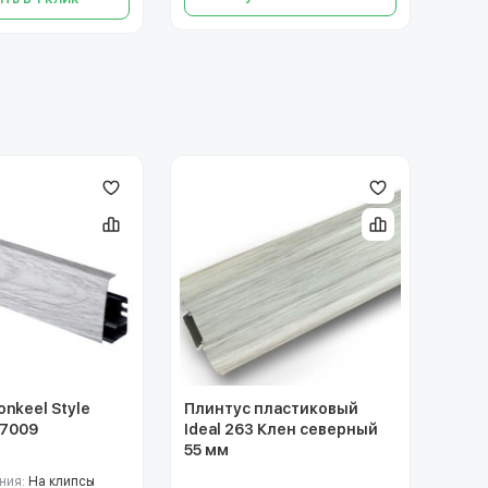
nkeel Style
Плинтус пластиковый
S7009
Ideal 263 Клен северный
55 мм
ния:
На клипсы