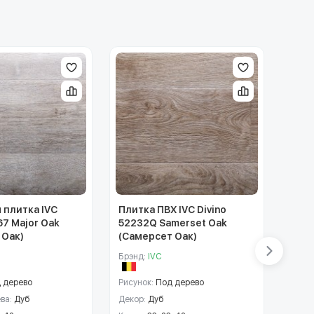
 плитка IVC
Плитка ПВХ IVC Divino
Плит
67 Major Oak
52232Q Samerset Oak
5293
 Оак)
(Самерсет Оак)
(Сам
Брэнд:
IVC
Брэн
 дерево
Рисунок:
Под дерево
Рисун
ва:
Дуб
Декор:
Дуб
Деко