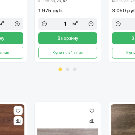
Класс:
33, 23, 42
Класс:
33, 23
1 975 руб.
3 050 ру
м²
м²
ну
В корзину
В
 клик
Купить в 1 клик
Купи