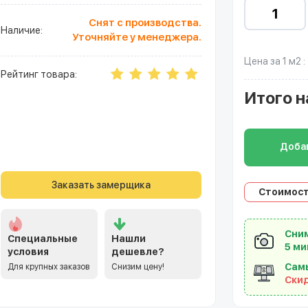
Снят с производства.
Наличие:
Уточняйте у менеджера.
Цена за 1 м2 :
Рейтинг товара:
Итого
н
Добав
Заказать замерщика
Стоимост
Сним
Специальные
Нашли
5 ми
условия
дешевле?
Сам
Для крупных заказов
Снизим цену!
Ски