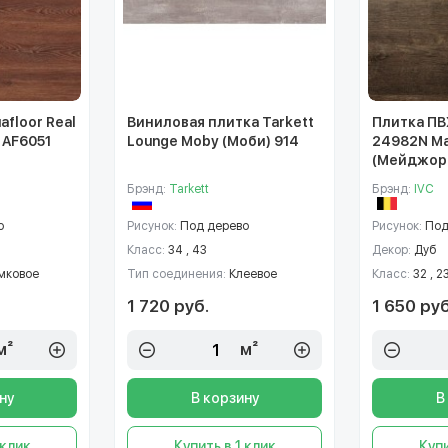
afloor Real
Виниловая плитка Tarkett
Плитка ПВХ
 AF6051
Lounge Moby (Моби) 914
24982N Ma
(Мейджор
Брэнд:
Tarkett
Брэнд:
IVC
о
Рисунок:
Под дерево
Рисунок:
Под
Класс:
34 , 43
Декор:
Дуб
мковое
Тип соединения:
Клеевое
Класс:
32 , 2
1 720 руб.
1 650 руб
м²
м²
ну
В корзину
В
 клик
Купить в 1 клик
Купи