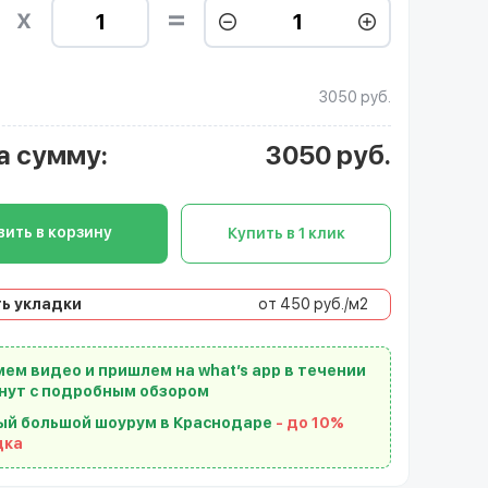
3050 руб.
а сумму
:
3050
руб.
ить в корзину
Купить в 1 клик
ь укладки
от 450 руб./м2
ем видео и пришлем на what’s app в течении
нут с подробным обзором
ый большой шоурум в Краснодаре
- до 10%
дка