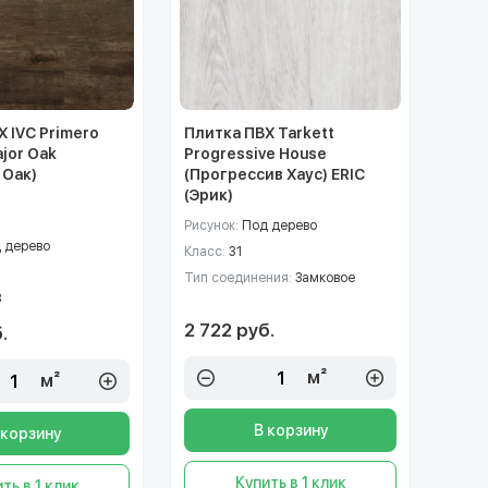
 IVC Primero
Плитка ПВХ Tarkett
jor Oak
Progressive House
 Оак)
(Прогрессив Хаус) ERIC
(Эрик)
Рисунок:
Под дерево
 дерево
Класс:
31
Тип соединения:
Замковое
3
2 722 руб.
.
м²
м²
В корзину
 корзину
Купить в 1 клик
ть в 1 клик