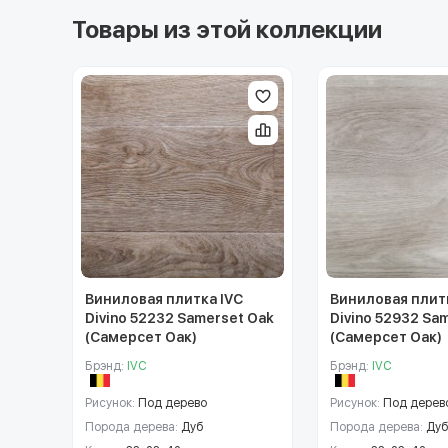
Товары из этой коллекции
Виниловая плитка IVC
Виниловая плит
Divino 52232 Samerset Oak
Divino 52932 Sa
(Самерсет Оак)
(Самерсет Оак)
Брэнд:
IVC
Брэнд:
IVC
Рисунок:
Под дерево
Рисунок:
Под дерев
Порода дерева:
Дуб
Порода дерева:
Дуб