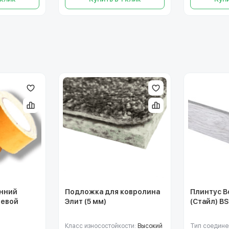
онний
Подложка для ковролина
Плинтус Bo
невой
Элит (5 мм)
(Стайл) B
Класс износостойкости:
Высокий
Тип соедине