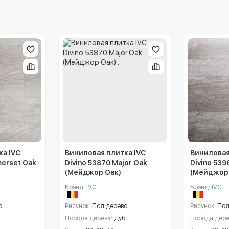
ка IVC
Виниловая плитка IVC
Виниловая
merset Oak
Divino 53870 Major Oak
Divino 539
(Мейджор Оак)
(Мейджор
Брэнд:
IVC
Брэнд:
IVC
о
Рисунок:
Под дерево
Рисунок:
Под
Порода дерева:
Дуб
Порода дере