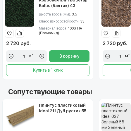
Baltic (Балтик) 43
Высота ворса (мм):
3.5
Класс износостойкости:
33
Материал ворса:
100% ПА
(Полиамид)
2 720 руб.
2 720 руб.
м²
м²
В корзину
Купить в 1 клик
Сопутствующие товары
Плинтус пластиковый
Ideal 211 Дуб рустик 55
мм