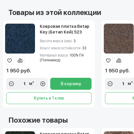
Товары из этой коллекции
Ковровая плитка Betap
Key (Бетап Кей) 523
Высота ворса (мм):
3
Класс износостойкости:
33
Материал ворса:
100% ПА
(Полиамид)
1 950 руб.
1 950 руб.
м²
м²
В корзину
Купить в 1 клик
Похожие товары
Ковровая плитка Betap