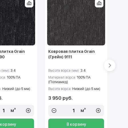
плитка Grain
Ковровая плитка Grain
Ковр
990
(Грейн) 9111
(Гре
 (мм):
3.4
Высота ворса (мм):
3.4
Высот
рса:
100% ПА
Материал ворса:
100% ПА
Матер
(Полиамид)
(Пол
а:
Низкий (до 5 мм)
Высота ворса:
Низкий (до 5 мм)
Высот
б.
3 950 руб.
3 95
м²
м²
 корзину
В корзину