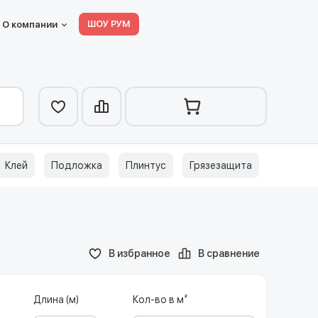
ШОУ РУМ
О компании
Клей
Подложка
Плинтус
Грязезащита
В избранное
В сравнение
Длина (м)
Кол-во в м²