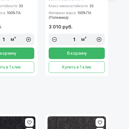
остойкости:
33
Класс износостойкости:
33
Класс
рса:
100% ПА
Материал ворса:
100% ПА
Матер
(Полиамид)
(Пол
.
3 010 руб.
3 01
м²
м²
 корзину
В корзину
ть в 1 клик
Купить в 1 клик