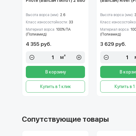
Pilote (Балсан Пилот) 2 880
(Балсан) River (
Высота ворса (мм):
2.6
Высота ворса (мм):
Класс износостойкости:
33
Класс износостойко
Материал ворса:
100% ПА
Материал ворса:
10
(Полиамид)
(Полиамид)
4 355 руб.
3 629 руб.
м²
В корзину
В корзи
Купить в 1 клик
Купить в 1
Сопутствующие товары