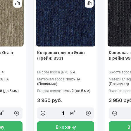
 Grain
Ковровая плитка Grain
Ковровая 
(Грейн) 8331
(Грейн) 9
3.4
Высота ворса (мм):
3.4
Высота ворса
0% ПА
Материал ворса:
100% ПА
Материал во
(Полиамид)
(Полиамид)
й (до 5 мм)
Высота ворса:
Низкий (до 5 мм)
Высота ворс
3 950 руб.
3 950 ру
м²
м²
ну
В корзину
В