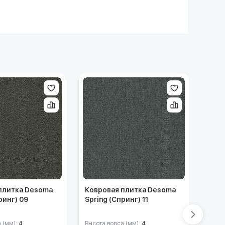
плитка Desoma
Ковровая плитка Desoma
Ковр
ринг) 09
Spring (Спринг) 11
Spri
 (мм):
4
Высота ворса (мм):
4
Высот