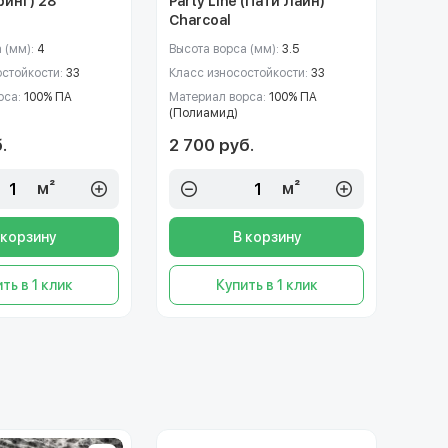
ринг) 28
Party Line (Пати Лайн)
Charcoal
 (мм):
4
Высота ворса (мм):
3.5
остойкости:
33
Класс износостойкости:
33
рса:
100% ПА
Материал ворса:
100% ПА
(Полиамид)
.
2 700 руб.
м²
м²
 корзину
В корзину
ть в 1 клик
Купить в 1 клик