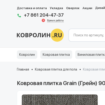
Диза
Доставка и оплата
Укладка
Оверлок
Акции
+7 861 204-47-37
Время работы
Ковролин
Ковровая плитка
Виниловая плитк
Главная
Ковровая плитка для пола
Ковровая плит
Ковровая плитка Grain (Грейн) 9