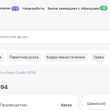
йнерам
Наши работы
Вызов замерщика с образцами
а
Паркетная доска
Ковры гимнастические
Трава
ка Grain (Грейн) 9094
094
Ширина (м)
Производитель
Desso