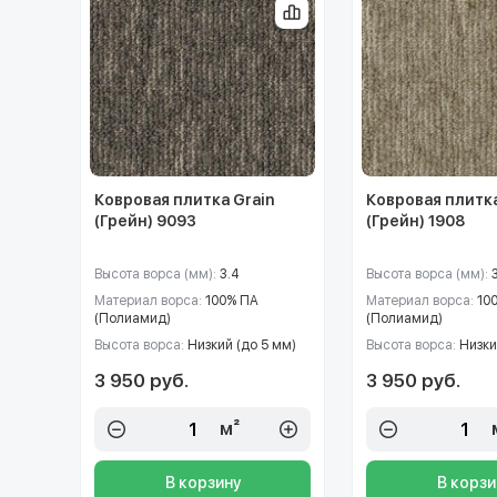
Ковровая плитка Grain
Ковровая плитка
(Грейн) 9093
(Грейн) 1908
Высота ворса (мм):
3.4
Высота ворса (мм):
Материал ворса:
100% ПА
Материал ворса:
10
(Полиамид)
(Полиамид)
Высота ворса:
Низкий (до 5 мм)
Высота ворса:
Низки
3 950 руб.
3 950 руб.
м²
В корзину
В корзи