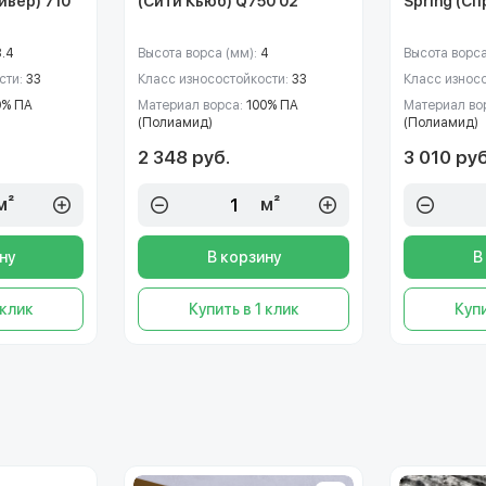
Ривер) 710
(Сити Кьюб) Q750 02
Spring (Сп
3.4
Высота ворса (мм):
4
Высота ворса
сти:
33
Класс износостойкости:
33
Класс износ
0% ПА
Материал ворса:
100% ПА
Материал во
(Полиамид)
(Полиамид)
2 348 руб.
3 010 руб
м²
м²
ну
В корзину
В
 клик
Купить в 1 клик
Купи