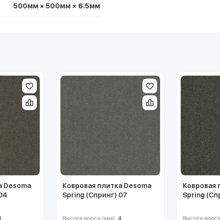
500мм × 500мм × 6.5мм
а Desoma
Ковровая плитка Desoma
Ковровая 
 04
Spring (Спринг) 07
Spring (Сп
4
Высота ворса (мм):
4
Высота ворса