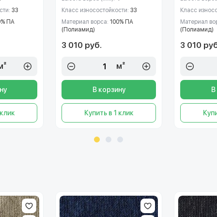
сти:
33
Класс износостойкости:
33
Класс износ
0% ПА
Материал ворса:
100% ПА
Материал во
(Полиамид)
(Полиамид)
3 010 руб.
3 010 руб
м²
м²
ну
В корзину
В
 клик
Купить в 1 клик
Купи