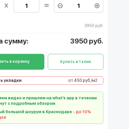
3950 руб.
а сумму
:
3950
руб.
ить в корзину
Купить в 1 клик
ь укладки
от 450 руб./м2
ем видео и пришлем на what’s app в течении
нут с подробным обзором
ый большой шоурум в Краснодаре
- до 10%
дка