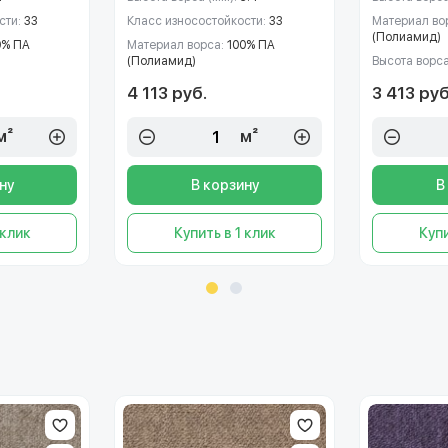
сти:
33
Класс износостойкости:
33
Материал во
(Полиамид)
0% ПА
Материал ворса:
100% ПА
(Полиамид)
Высота ворс
4 113 руб.
3 413 руб
м²
м²
ну
В корзину
В
 клик
Купить в 1 клик
Купи