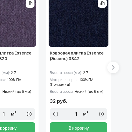
плитка Essence
Ковровая плитка Essence
Ковр
3820
(Эссенс) 3842
(Эсс
 (мм):
2.7
Высота ворса (мм):
2.7
Высот
рса:
100% ПА
Материал ворса:
100% ПА
Матер
(Полиамид)
(Пол
а:
Низкий (до 5 мм)
Высота ворса:
Низкий (до 5 мм)
Высот
32 руб.
32 р
м²
м²
 корзину
В корзину