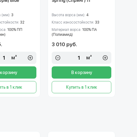
орм) Blue
Spring (Спринг) 11
 (мм):
3
Высота ворса (мм):
4
остойкости:
32
Класс износостойкости:
33
рса:
100% ПП
Материал ворса:
100% ПА
ен)
(Полиамид)
.
3 010 руб.
м²
м²
 корзину
В корзину
ть в 1 клик
Купить в 1 клик