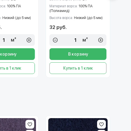
рса:
100% ПА
Материал ворса:
100% ПА
Матер
(Полиамид)
(Пол
а:
Низкий (до 5 мм)
Высота ворса:
Низкий (до 5 мм)
Высот
.
32 руб.
32 р
м²
м²
 корзину
В корзину
ть в 1 клик
Купить в 1 клик