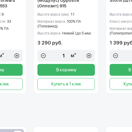
Forward
(Модулус) Opposite
Storm (Шт
 553
(Оппозит) 915
2.9
Высота ворса (мм):
1.1
Высота ворса
сти:
33
Материал ворса:
100% ПА
Класс износ
(Полиамид)
0% ПА
Материал во
Высота ворса:
Низкий (до 5 мм)
(Полипропил
3 290 руб.
1 399 руб
м²
м²
ну
В корзину
В
 клик
Купить в 1 клик
Купи