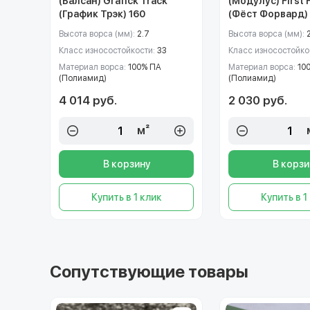
(Балсан) Grafick Track
(Модулус) First 
(График Трэк) 160
(Фёст Форвард)
Высота ворса (мм):
2.7
Высота ворса (мм):
Класс износостойкости:
33
Класс износостойко
Материал ворса:
100% ПА
Материал ворса:
10
(Полиамид)
(Полиамид)
4 014 руб.
2 030 руб.
м²
В корзину
В корзи
Купить в 1 клик
Купить в 1
Сопутствующие товары