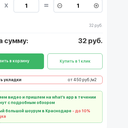
32 руб.
а сумму
:
32
руб.
ить в корзину
Купить в 1 клик
ь укладки
от 450 руб./м2
ем видео и пришлем на what’s app в течении
нут с подробным обзором
ый большой шоурум в Краснодаре
- до 10%
дка