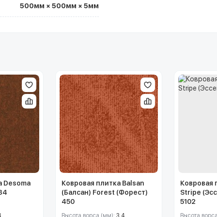
500мм × 500мм × 5мм
а Desoma
Ковровая плитка Balsan
Ковровая 
 34
(Балсан) Forest (Форест)
Stripe (Эс
450
5102
4
Высота ворса (мм):
3.4
Высота ворса