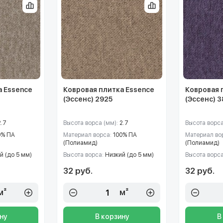
а Essence
Ковровая плитка Essence
Ковровая 
(Эссенс) 2925
(Эссенс) 
2.7
Высота ворса (мм):
2.7
Высота ворса
0% ПА
Материал ворса:
100% ПА
Материал во
(Полиамид)
(Полиамид)
й (до 5 мм)
Высота ворса:
Низкий (до 5 мм)
Высота ворс
32 руб.
32 руб.
м²
м²
ну
В корзину
В