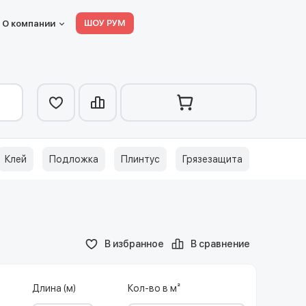
ШОУ РУМ
О компании
Клей
Подложка
Плинтус
Грязезащита
В избранное
В сравнение
Длина (м)
Кол-во в м²