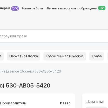
йнерам
Наши работы
Вызов замерщика с образцами
а
Паркетная доска
Ковры гимнастические
Трава
тка Essence (Эссенс) 530-AB05-5420
нс) 530-AB05-5420
Ширина (м)
Производитель
Desso