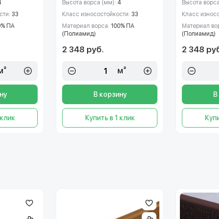
4
Высота ворса (мм):
4
Высота ворса
сти:
33
Класс износостойкости:
33
Класс износ
0% ПА
Материал ворса:
100% ПА
Материал во
(Полиамид)
(Полиамид)
2 348 руб.
2 348 ру
м²
м²
ну
В корзину
В
 клик
Купить в 1 клик
Купи