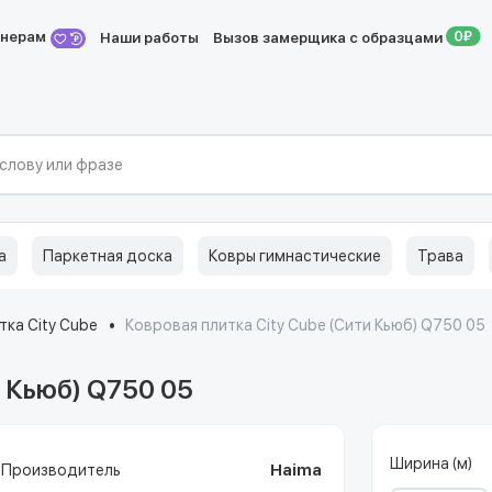
йнерам
Наши работы
Вызов замерщика с образцами
а
Паркетная доска
Ковры гимнастические
Трава
тка City Cube
Ковровая плитка City Cube (Сити Кьюб) Q750 05
и Кьюб) Q750 05
Ширина (м)
Производитель
Haima