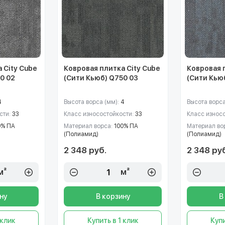
 City Cube
Ковровая плитка City Cube
Ковровая 
0 02
(Сити Кьюб) Q750 03
(Сити Кью
4
Высота ворса (мм):
4
Высота ворса
сти:
33
Класс износостойкости:
33
Класс износ
0% ПА
Материал ворса:
100% ПА
Материал во
(Полиамид)
(Полиамид)
2 348 руб.
2 348 ру
м²
м²
ну
В корзину
В
 клик
Купить в 1 клик
Купи