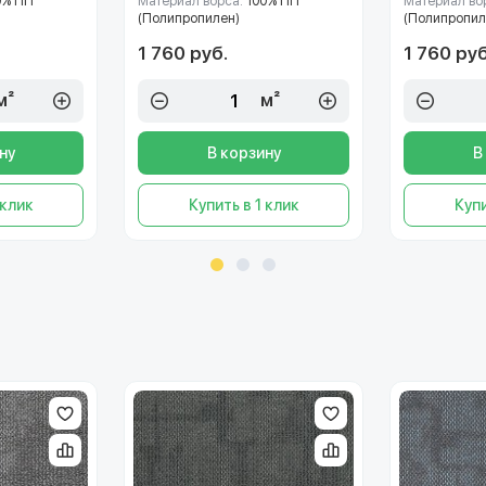
0% ПП
Материал ворса:
100% ПП
Материал во
(Полипропилен)
(Полипропил
1 760 руб.
1 760 руб
м²
м²
ну
В корзину
В
 клик
Купить в 1 клик
Купи