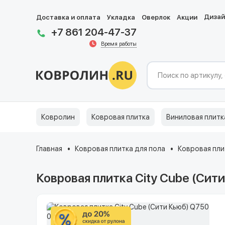
Диза
Доставка и оплата
Укладка
Оверлок
Акции
+7 861 204-47-37
Время работы
Ковролин
Ковровая плитка
Виниловая плитк
Главная
Ковровая плитка для пола
Ковровая пли
Ковровая плитка City Cube (Сит