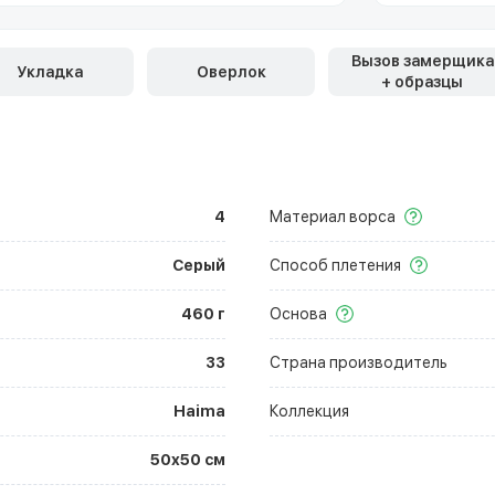
Вызов замерщика
Укладка
Оверлок
+ образцы
4
Материал ворса
Серый
Способ плетения
460 г
Основа
33
Страна производитель
Haima
Коллекция
50х50 см