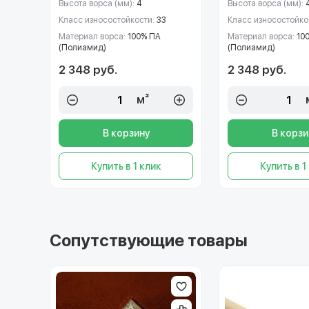
Высота ворса (мм):
4
Высота ворса (мм):
Класс износостойкости:
33
Класс износостойко
Материал ворса:
100% ПА
Материал ворса:
10
(Полиамид)
(Полиамид)
2 348 руб.
2 348 руб.
м²
В корзину
В корзи
Купить в 1 клик
Купить в 1
Сопутствующие товары