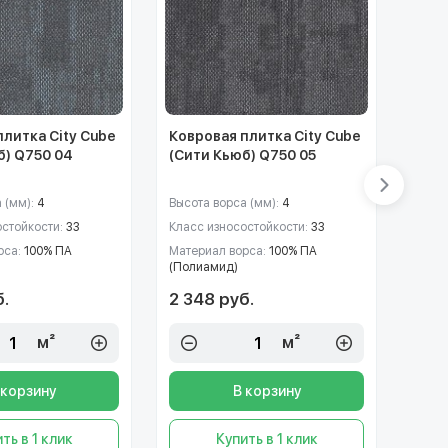
плитка City Cube
Ковровая плитка City Cube
Ковр
б) Q750 04
(Сити Кьюб) Q750 05
(Сит
 (мм):
4
Высота ворса (мм):
4
Высот
остойкости:
33
Класс износостойкости:
33
Класс
рса:
100% ПА
Материал ворса:
100% ПА
Матер
(Полиамид)
(Пол
б.
2 348 руб.
2 34
м²
м²
 корзину
В корзину
ть в 1 клик
Купить в 1 клик