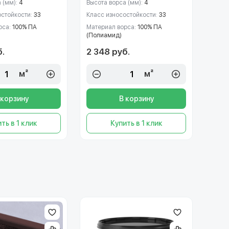
 (мм):
4
Высота ворса (мм):
4
остойкости:
33
Класс износостойкости:
33
рса:
100% ПА
Материал ворса:
100% ПА
(Полиамид)
б.
2 348 руб.
м²
м²
 корзину
В корзину
ть в 1 клик
Купить в 1 клик