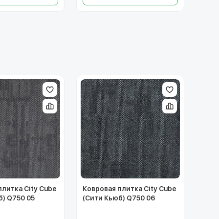
плитка City Cube
Ковровая плитка City Cube
б) Q750 05
(Сити Кьюб) Q750 06