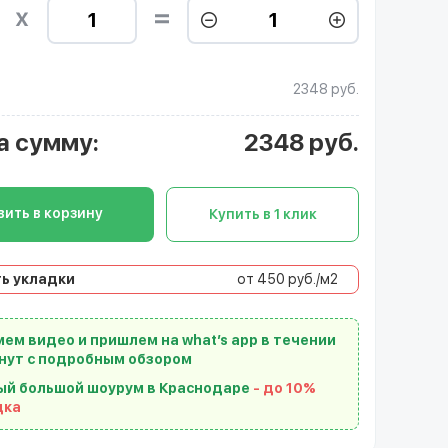
2348 руб.
а сумму
:
2348
руб.
ить в корзину
Купить в 1 клик
ь укладки
от 450 руб./м2
ем видео и пришлем на what’s app в течении
нут с подробным обзором
ый большой шоурум в Краснодаре
- до 10%
дка