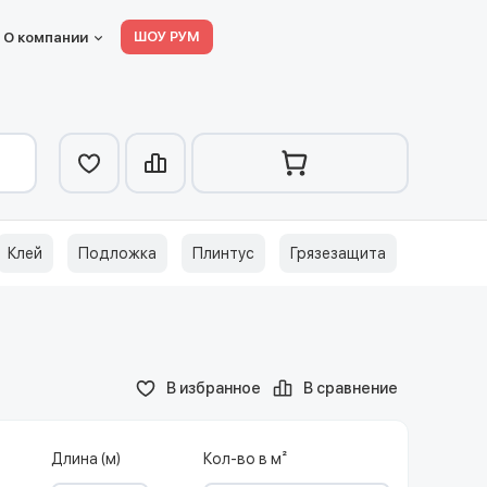
ШОУ РУМ
О компании
Клей
Подложка
Плинтус
Грязезащита
В избранное
В сравнение
Длина (м)
Кол-во в м²