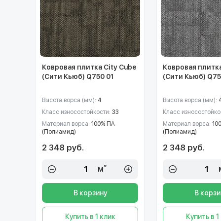
Ковровая плитка City Cube
Ковровая плитка
(Сити Кьюб) Q750 01
(Сити Кьюб) Q75
Высота ворса (мм):
4
Высота ворса (мм):
Класс износостойкости:
33
Класс износостойко
Материал ворса:
100% ПА
Материал ворса:
10
(Полиамид)
(Полиамид)
2 348 руб.
2 348 руб.
м²
В корзину
В корзи
Купить в 1 клик
Купить в 1