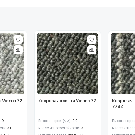
 Vienna 72
Ковровая плитка Vienna 77
Ковровая 
7782
2.9
Высота ворса (мм):
2.9
Высота ворса
сти:
31
Класс износостойкости:
31
Класс износ