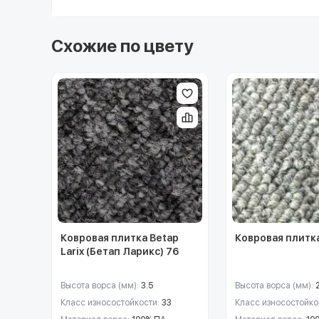
Схожие по цвету
Ковровая плитка Betap
Ковровая плитка
Larix (Бетап Ларикс) 76
Высота ворса (мм):
3.5
Высота ворса (мм):
Класс износостойкости:
33
Класс износостойко