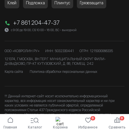
Клей
Подложка
Плинтус
Грязезащита
+7 861 204-47-37
с 9:00 до 19:00, СБ 10:00 – 16:00, ВС - выходной
ООО «КОВРОЛИН РУ»
ИНН: 5032330441
ОГРН: 1215000066335
121374, Г.МОСКВА, ВН.ТЕР.Г. МУНИЦИПАЛЬНЫЙ ОКРУГ ФИЛИ-
ДАВЫДКОВО, ПР-КТ КУТУЗОВСКИЙ, Д. 88, ПОМЕЩ. 242
Карта сайта
Политика обработки персональных данных
!!! Данный интернет-сайт носит исключительно информационный
характер, вся информация носит ознакомительный характер и ни при
каких условиях не является публичной офертой, определяемой
положениями Статьи 437 Гражданского кодекса Российской
Федерации. Итоговая стоимость и сроки доставки согласовываются
0
0
после подтверждения заказа. b
Главная
Каталог
Корзина
Избранное
Сравнить