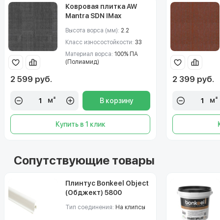
Ковровая плитка AW
Mantra SDN IMax
(Мантра) 98
Высота ворса (мм):
2.2
Класс износостойкости:
33
Материал ворса:
100% ПА
(Полиамид)
2 599 руб.
2 399 руб.
м²
м²
В корзину
Купить в 1 клик
Сопутствующие товары
Плинтус Bonkeel Object
(Обджект) 5800
Тип соединения:
На клипсы