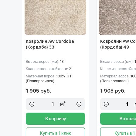
Ковролин AW Cordoba
Ковролин AW Co
(Кордоба) 33
(Кордоба) 49
Высота ворса (мм):
13
Высота ворса (мм):
Класс износостойкости:
21
Класс износостойко
Материал ворса:
100% ПП
Материал ворса:
10
(Полипропилен)
(Полипропилен)
1 905 руб.
1 905 руб.
м²
В корзину
В корзи
Купить в 1 клик
Купить в 1