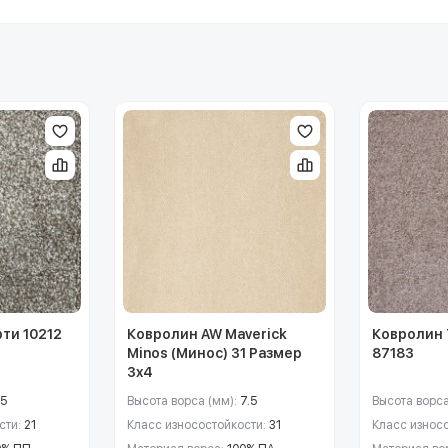
ти 10212
Ковролин AW Maverick
Ковролин 
Minos (Минос) 31 Размер
87183
3х4
15
Высота ворса (мм):
7.5
Высота ворса
сти:
21
Класс износостойкости:
31
Класс износ