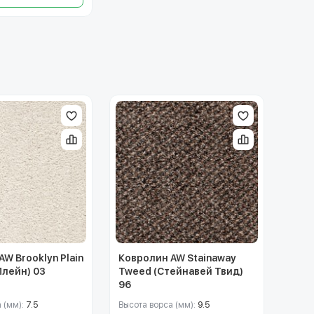
W Brooklyn Plain
Ковролин AW Stainaway
Плейн) 03
Tweed (Стейнавей Твид)
96
 (мм):
7.5
Высота ворса (мм):
9.5