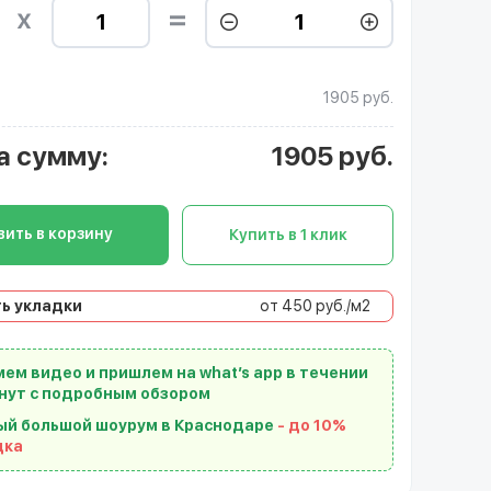
1905 руб.
а сумму
:
1905
руб.
ить в корзину
Купить в 1 клик
ь укладки
от 450 руб./м2
ем видео и пришлем на what’s app в течении
нут с подробным обзором
ый большой шоурум в Краснодаре
- до 10%
дка