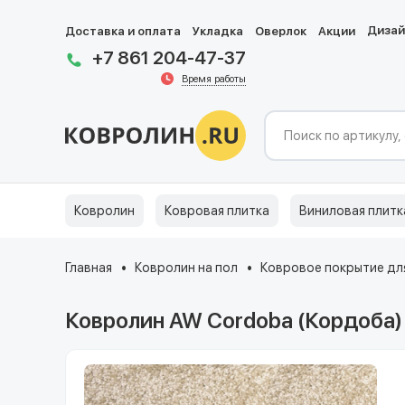
Диза
Доставка и оплата
Укладка
Оверлок
Акции
+7 861 204-47-37
Время работы
Ковролин
Ковровая плитка
Виниловая плитк
Главная
Ковролин на пол
Ковровое покрытие для
Ковролин AW Cordoba (Кордоба)