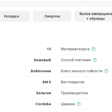
Вызов замерщика
Укладка
Оверлок
+ образцы
13
Материал ворса
Бежевый
Способ плетения
Войлочная
Класс износостойкости
КМ 5
Вес покрытия
Бельгия
Производитель
Cordoba
Ширина