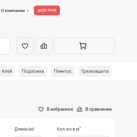
ШОУ РУМ
О компании
Клей
Подложка
Плинтус
Грязезащита
В избранное
В сравнение
Длина (м)
Кол-во в м²