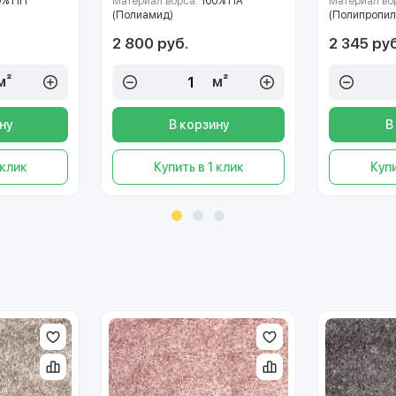
0% ПП
Материал ворса:
100% ПА
Материал во
(Полиамид)
(Полипропил
2 800 руб.
2 345 руб
м²
м²
ну
В корзину
В
 клик
Купить в 1 клик
Купи