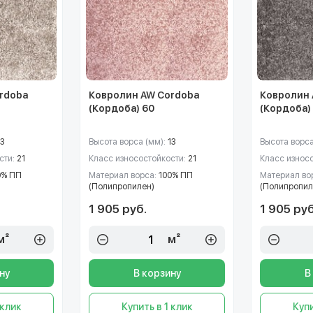
rdoba
Ковролин AW Cordoba
Ковролин 
(Кордоба) 60
(Кордоба)
13
Высота ворса (мм):
13
Высота ворса
сти:
21
Класс износостойкости:
21
Класс износ
0% ПП
Материал ворса:
100% ПП
Материал во
(Полипропилен)
(Полипропил
1 905 руб.
1 905 руб
м²
м²
ну
В корзину
В
 клик
Купить в 1 клик
Купи