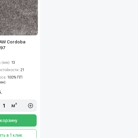
AW Cordoba
 97
 (мм):
13
остойкости:
21
рса:
100% ПП
ен)
.
м²
 корзину
ть в 1 клик