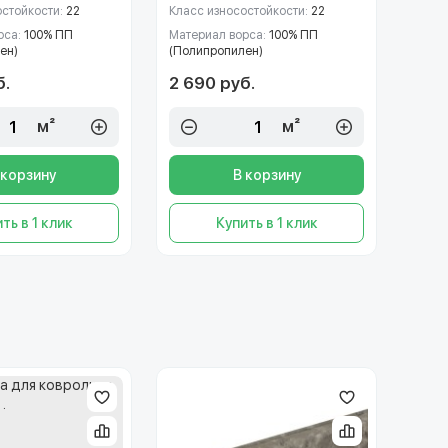
остойкости:
22
Класс износостойкости:
22
рса:
100% ПП
Материал ворса:
100% ПП
ен)
(Полипропилен)
б.
2 690 руб.
м²
м²
 корзину
В корзину
ть в 1 клик
Купить в 1 клик