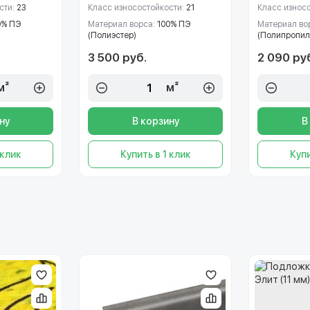
сти:
23
Класс износостойкости:
21
Класс износ
0% ПЭ
Материал ворса:
100% ПЭ
Материал во
(Полиэстер)
(Полипропил
3 500 руб.
2 090 ру
м²
м²
ну
В корзину
В
 клик
Купить в 1 клик
Купи