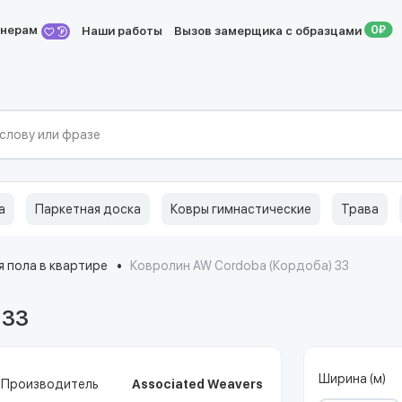
йнерам
Наши работы
Вызов замерщика с образцами
а
Паркетная доска
Ковры гимнастические
Трава
 пола в квартире
Ковролин AW Cordoba (Кордоба) 33
 33
Ширина (м)
Производитель
Associated Weavers