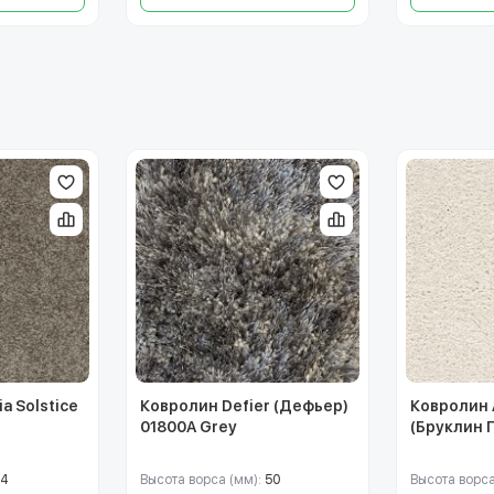
a Solstice
Ковролин Defier (Дефьер)
Ковролин A
01800A Grey
(Бруклин 
14
Высота ворса (мм):
50
Высота ворса