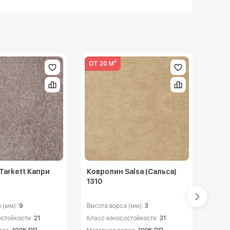
ОТ 20 М²
Tarkett Капри
Ковролин Salsa (Сальса)
Ковр
1310
(Ите
 (мм):
9
Высота ворса (мм):
3
Высот
остойкости:
21
Класс износостойкости:
31
Класс