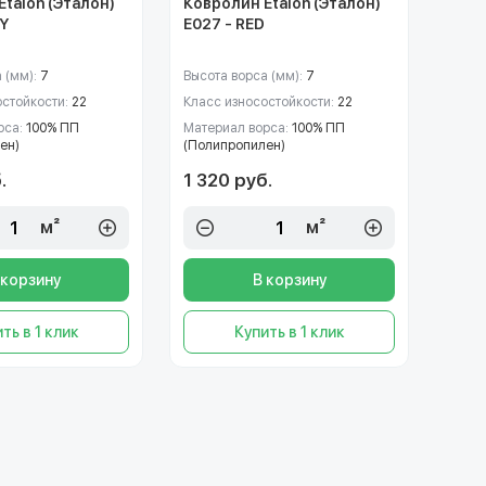
talon (Эталон)
Ковролин Etalon (Эталон)
VY
E027 - RED
 (мм):
7
Высота ворса (мм):
7
остойкости:
22
Класс износостойкости:
22
рса:
100% ПП
Материал ворса:
100% ПП
ен)
(Полипропилен)
.
1 320 руб.
м²
м²
 корзину
В корзину
ть в 1 клик
Купить в 1 клик