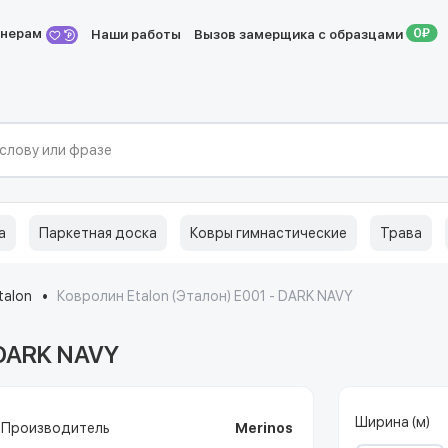
йнерам
Наши работы
Вызов замерщика с образцами
а
Паркетная доска
Ковры гимнастические
Трава
talon
Ковролин Etalon (Эталон) E001 - DARK NAVY
 DARK NAVY
Ширина (м)
Производитель
Merinos