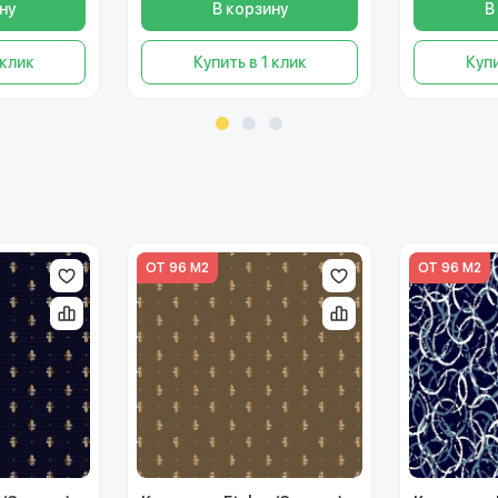
ну
В корзину
В
 клик
Купить в 1 клик
Купи
ОТ 96 М2
ОТ 96 М2