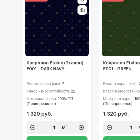
Ковролин Etalon (Эталон)
Ковролин Etalon
E001 - DARK NAVY
E001 - GREEN
Высота ворса (мм):
7
Высота ворса (мм):
Класс износостойкости:
22
Класс износостойко
Материал ворса:
100% ПП
Материал ворса:
10
(Полипропилен)
(Полипропилен)
1 320 руб.
1 320 руб.
м²