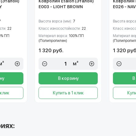
 (Эталон)
Ковролин Etalon (Эталон)
Ковролин E
Y
E003 - LIGHT BROWN
E026 - NA
7
Высота ворса (мм):
7
Высота ворса
сти:
22
Класс износостойкости:
22
Класс износ
0% ПП
Материал ворса:
100% ПП
Материал во
(Полипропилен)
(Полипропил
1 320 руб.
1 320 руб
м²
м²
ну
В корзину
В
 клик
Купить в 1 клик
Купи
иях: