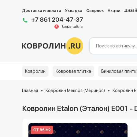
Диза
Доставка и оплата
Укладка
Оверлок
Акции
+7 861 204-47-37
Время работы
Ковролин
Ковровая плитка
Виниловая плитк
Главная
Ковролин Merinos (Меринос)
Ковролин E
Ковролин Etalon (Эталон) E001 -
ОТ 96 М2