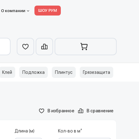
ШОУ РУМ
О компании
Клей
Подложка
Плинтус
Грязезащита
В избранное
В сравнение
Длина (м)
Кол-во в м²