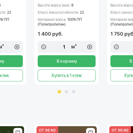
4
Высота ворса (мм):
8
Высота ворса
сти:
22
Класс износостойкости:
22
Класс износ
0% ПП
Материал ворса:
100% ПП
Материал во
(Полипропилен)
(Полипропил
1 400 руб.
1 750 руб
м²
м²
ну
В корзину
В
 клик
Купить в 1 клик
Купи
ОТ 96 М2
ОТ 96 М2