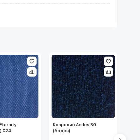
ternity
Ковролин Andes 30
Ковр
) 024
(Андес)