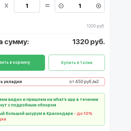
1320 руб.
а сумму
:
1320
руб.
ить в корзину
Купить в 1 клик
ь укладки
от 450 руб./м2
ем видео и пришлем на what’s app в течении
нут с подробным обзором
ый большой шоурум в Краснодаре
- до 10%
дка