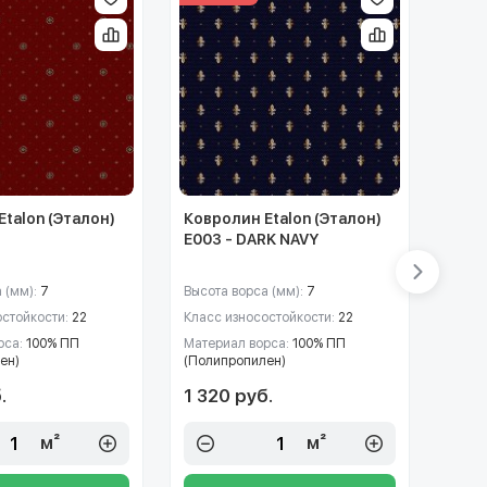
talon (Эталон)
Ковролин Etalon (Эталон)
Ковр
E003 - DARK NAVY
E003
 (мм):
7
Высота ворса (мм):
7
Высот
остойкости:
22
Класс износостойкости:
22
Класс
рса:
100% ПП
Материал ворса:
100% ПП
Матер
ен)
(Полипропилен)
(Поли
.
1 320 руб.
1 32
м²
м²