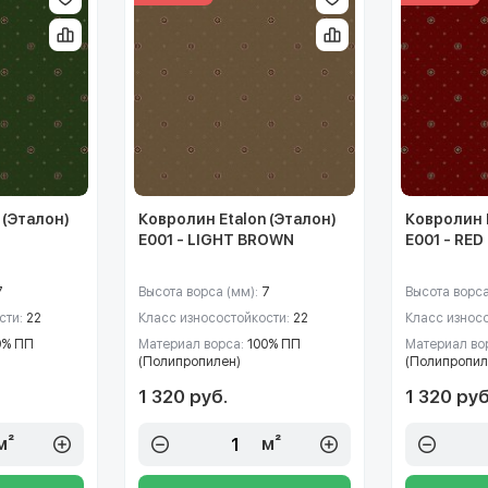
 (Эталон)
Ковролин Etalon (Эталон)
Ковролин E
E001 - LIGHT BROWN
E001 - RED
7
Высота ворса (мм):
7
Высота ворса
сти:
22
Класс износостойкости:
22
Класс износ
0% ПП
Материал ворса:
100% ПП
Материал во
(Полипропилен)
(Полипропил
1 320 руб.
1 320 руб
м²
м²