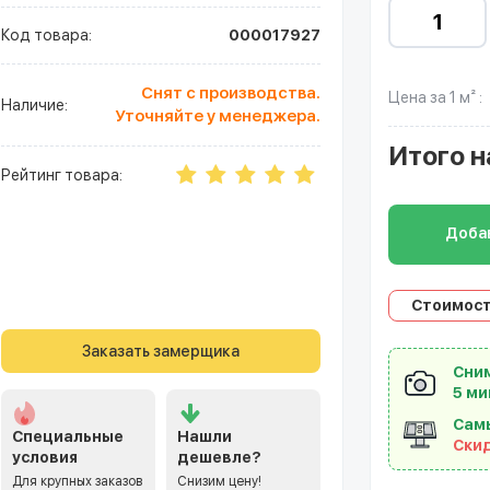
Код товара:
000017927
Снят с производства.
Цена за 1 м² :
Наличие:
Уточняйте у менеджера.
Итого
н
Рейтинг товара:
Добав
Стоимост
Заказать замерщика
Сним
5 ми
Сам
Специальные
Нашли
Ски
условия
дешевле?
Для крупных заказов
Снизим цену!