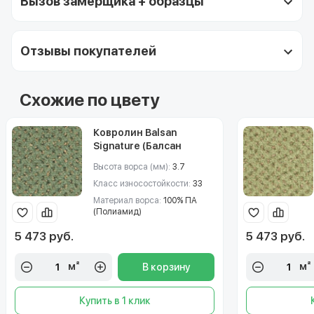
Вызов замерщика + образцы
Отзывы покупателей
Схожие по цвету
Ковролин Balsan
Signature (Балсан
Сигнейче) 267
Высота ворса (мм):
3.7
Класс износостойкости:
33
Материал ворса:
100% ПА
(Полиамид)
5 473 руб.
5 473 руб.
м²
м²
В корзину
Купить в 1 клик