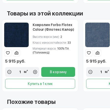
Товары из этой коллекции
Ковролин Forbo Flotex
Colour (Флотекс Калор)
s246001 Metro indigo
Высота ворса (мм):
2
Класс износостойкости:
33
Материал ворса:
100% ПА
(Полиамид)
5 915 руб.
5 915 руб.
м²
м²
В корзину
Купить в 1 клик
Похожие товары