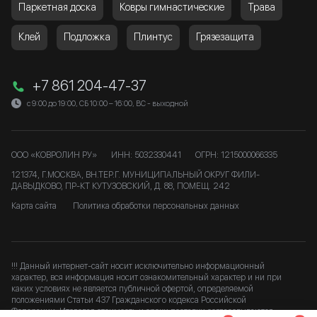
Паркетная доска
Ковры гимнастические
Трава
Клей
Подложка
Плинтус
Грязезащита
+7 861 204-47-37
с 9:00 до 19:00, СБ 10:00 – 16:00, ВС - выходной
ООО «КОВРОЛИН РУ»
ИНН: 5032330441
ОГРН: 1215000066335
121374, Г.МОСКВА, ВН.ТЕР.Г. МУНИЦИПАЛЬНЫЙ ОКРУГ ФИЛИ-
ДАВЫДКОВО, ПР-КТ КУТУЗОВСКИЙ, Д. 88, ПОМЕЩ. 242
Карта сайта
Политика обработки персональных данных
!!! Данный интернет-сайт носит исключительно информационный
характер, вся информация носит ознакомительный характер и ни при
каких условиях не является публичной офертой, определяемой
положениями Статьи 437 Гражданского кодекса Российской
Федерации. Итоговая стоимость и сроки доставки согласовываются