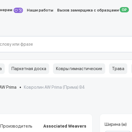
йнерам
Наши работы
Вызов замерщика с образцами
а
Паркетная доска
Ковры гимнастические
Трава
AW Prima
Ковролин AW Prima (Прима) 84
Ширина (м)
Производитель
Associated Weavers