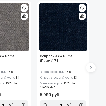
AW Prima
Ковролин AW Prima
Ковр
0
(Прима) 74
(При
 (мм):
5.5
Высота ворса (мм):
5.5
Высот
остойкости:
33
Класс износостойкости:
33
Класс
рса:
100% ПА
Материал ворса:
100% ПА
Матер
(Полиамид)
(Пол
б.
5 090 руб.
5 0
м²
м²