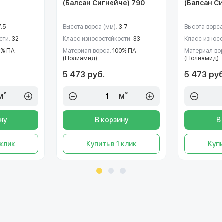
(Балсан Сигнейче) 790
(Балсан С
7.5
Высота ворса (мм):
3.7
Высота ворса
сти:
32
Класс износостойкости:
33
Класс износ
0% ПА
Материал ворса:
100% ПА
Материал во
(Полиамид)
(Полиамид)
5 473 руб.
5 473 руб
м²
м²
ну
В корзину
В
 клик
Купить в 1 клик
Купи