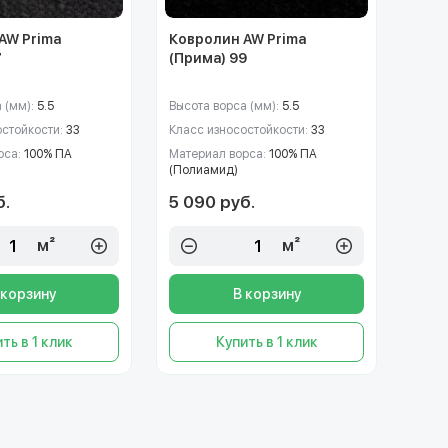
AW Prima
Ковролин AW Prima
7
(Прима) 99
 (мм):
5.5
Высота ворса (мм):
5.5
остойкости:
33
Класс износостойкости:
33
рса:
100% ПА
Материал ворса:
100% ПА
(Полиамид)
б.
5 090 руб.
м²
м²
 корзину
В корзину
ть в 1 клик
Купить в 1 клик