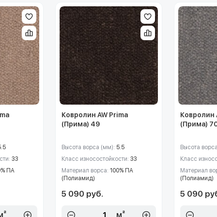
ima
Ковролин AW Prima
Ковролин 
(Прима) 49
(Прима) 7
5.5
Высота ворса (мм):
5.5
Высота ворса
сти:
33
Класс износостойкости:
33
Класс износ
0% ПА
Материал ворса:
100% ПА
Материал во
(Полиамид)
(Полиамид)
5 090 руб.
5 090 ру
м²
м²