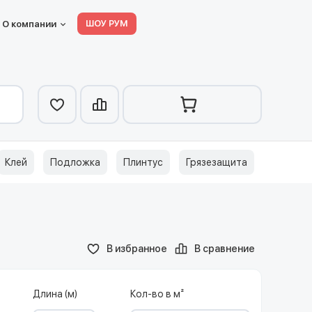
ШОУ РУМ
О компании
Клей
Подложка
Плинтус
Грязезащита
В избранное
В сравнение
Длина (м)
Кол-во в м²