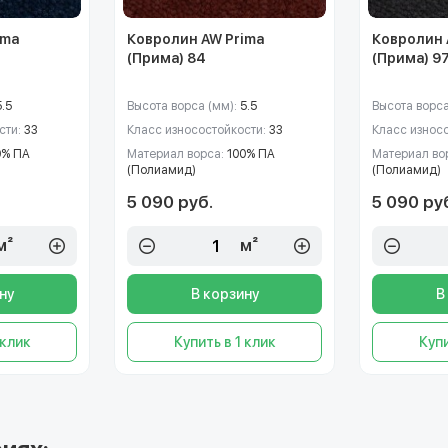
ima
Ковролин AW Prima
Ковролин 
(Прима) 84
(Прима) 9
5.5
Высота ворса (мм):
5.5
Высота ворса
сти:
33
Класс износостойкости:
33
Класс износ
0% ПА
Материал ворса:
100% ПА
Материал во
(Полиамид)
(Полиамид)
5 090 руб.
5 090 ру
м²
м²
ну
В корзину
В
 клик
Купить в 1 клик
Купи