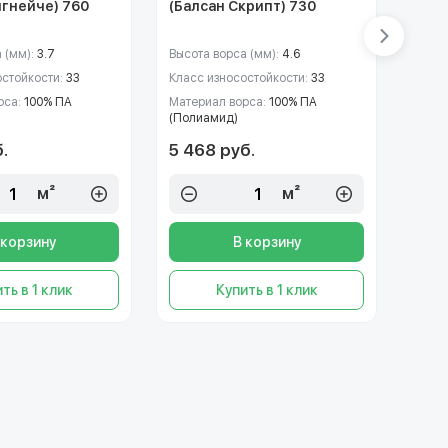
игнейче) 760
(Балсан Скрипт) 730
(Бал
 (мм):
3.7
Высота ворса (мм):
4.6
Высот
остойкости:
33
Класс износостойкости:
33
Класс
рса:
100% ПА
Материал ворса:
100% ПА
Матер
(Полиамид)
(Пол
.
5 468 руб.
5 4
м²
м²
 корзину
В корзину
ть в 1 клик
Купить в 1 клик