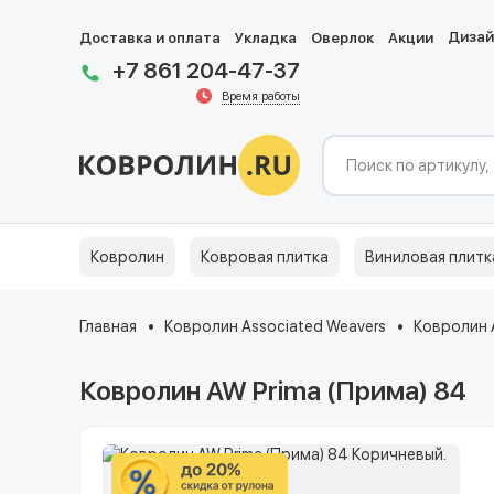
Диза
Доставка и оплата
Укладка
Оверлок
Акции
+7 861 204-47-37
Время работы
Ковролин
Ковровая плитка
Виниловая плитк
Главная
Ковролин Associated Weavers
Ковролин 
Ковролин AW Prima (Прима) 84