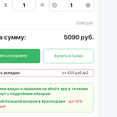
5090 руб.
а сумму
:
5090
руб.
ить в корзину
Купить в 1 клик
ь укладки
от 450 руб./м2
ем видео и пришлем на what’s app в течении
нут с подробным обзором
ый большой шоурум в Краснодаре
- до 10%
дка