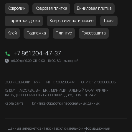
Ковролин
Ковровая плитка
Виниловая плитка
Паркетная доска
Ковры гимнастические
Трава
Клей
Подложка
Плинтус
Грязезащита
+7 861 204-47-37
с 9:00 до 19:00, СБ 10:00 – 16:00, ВС - выходной
ООО «КОВРОЛИН РУ»
ИНН: 5032330441
ОГРН: 1215000066335
121374, Г.МОСКВА, ВН.ТЕР.Г. МУНИЦИПАЛЬНЫЙ ОКРУГ ФИЛИ-
ДАВЫДКОВО, ПР-КТ КУТУЗОВСКИЙ, Д. 88, ПОМЕЩ. 242
Карта сайта
Политика обработки персональных данных
!!! Данный интернет-сайт носит исключительно информационный