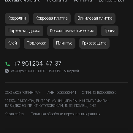
Ковролин
Ковровая плитка
Виниловая плитка
Паркетная доска
Ковры гимнастические
Трава
Клей
Подложка
Плинтус
Грязезащита
+7 861 204-47-37
с 9:00 до 19:00, СБ 10:00 – 16:00, ВС - выходной
ООО «КОВРОЛИН РУ»
ИНН: 5032330441
ОГРН: 1215000066335
121374, Г.МОСКВА, ВН.ТЕР.Г. МУНИЦИПАЛЬНЫЙ ОКРУГ ФИЛИ-
ДАВЫДКОВО, ПР-КТ КУТУЗОВСКИЙ, Д. 88, ПОМЕЩ. 242
Карта сайта
Политика обработки персональных данных