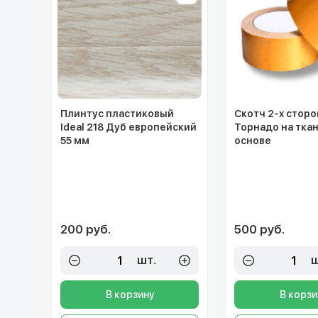
Плинтус пластиковый
Скотч 2-х стор
Ideal 218 Дуб европейский
Торнадо на тка
55 мм
основе
200 руб.
500 руб.
шт.
ш
В корзину
В корзи