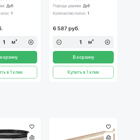
ва:
Дуб
Порода дерева:
Дуб
полос:
1
Количество полос:
1
б.
6 587 руб.
м²
м²
 корзину
В корзину
ть в 1 клик
Купить в 1 клик