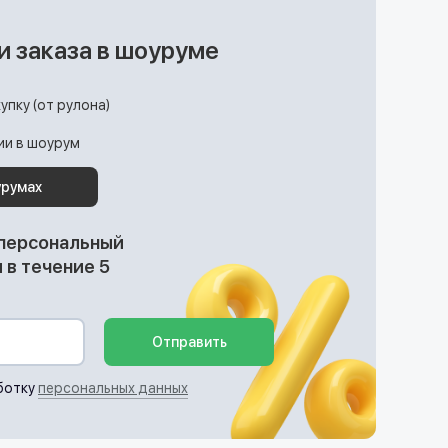
и заказа в шоуруме
упку (от рулона)
ции в шоурум
урумах
 персональный
в течение 5
Отправить
ботку
персональных данных