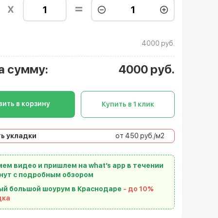
4000 руб.
а сумму
:
4000
руб.
ить в корзину
Купить в 1 клик
ь укладки
от 450 руб./м2
ем видео и пришлем на what’s app в течении
нут с подробным обзором
ый большой шоурум в Краснодаре
- до 10%
дка