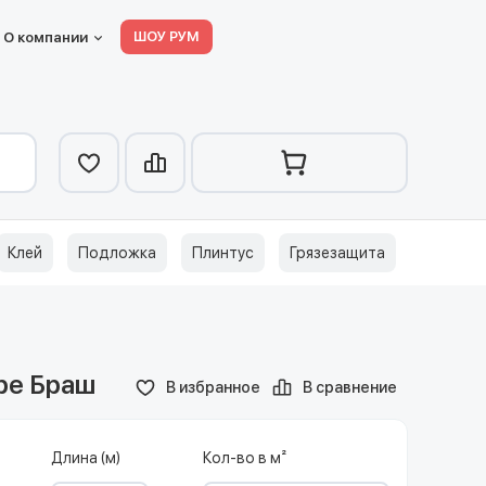
ШОУ РУМ
О компании
Клей
Подложка
Плинтус
Грязезащита
тре Браш
В избранное
В сравнение
Длина (м)
Кол-во в м²