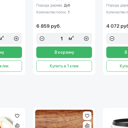
Порода дерева:
Дуб
Порода дере
Количество полос:
1
Количество 
6 859 руб.
4 072 ру
м²
м²
ну
В корзину
В
 клик
Купить в 1 клик
Купи