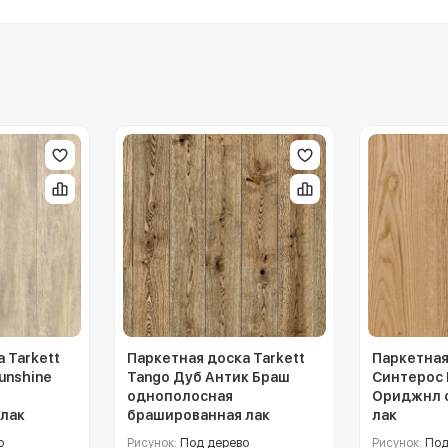
 Tarkett
Паркетная доска Tarkett
Паркетная
Sunshine
Tango Дуб Антик Браш
Синтерос 
однополосная
Ориджнл 
лак
брашированная лак
лак
о
Рисунок:
Под дерево
Рисунок:
Под