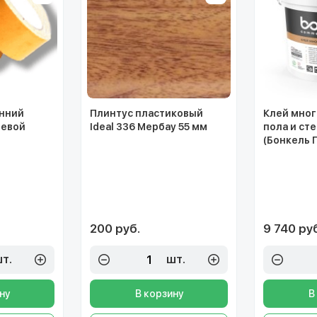
онний
Плинтус пластиковый
Клей мног
невой
Ideal 336 Мербау 55 мм
пола и сте
(Бонкель П
200 руб.
9 740 ру
т.
шт.
ну
В корзину
В