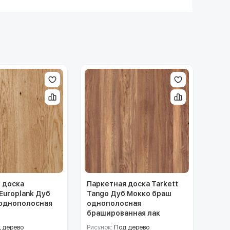
 доска
Паркетная доска Tarkett
Europlank Дуб
Tango Дуб Мокко браш
однополосная
однополосная
брашированная лак
 дерево
Рисунок:
Под дерево