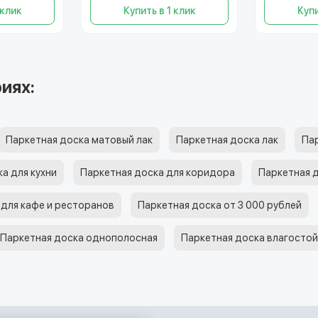
 клик
Купить в 1 клик
Купи
иях:
Паркетная доска матовый лак
Паркетная доска лак
Па
а для кухни
Паркетная доска для коридора
Паркетная д
 для кафе и ресторанов
Паркетная доска от 3 000 рублей
Паркетная доска однополосная
Паркетная доска влагостой