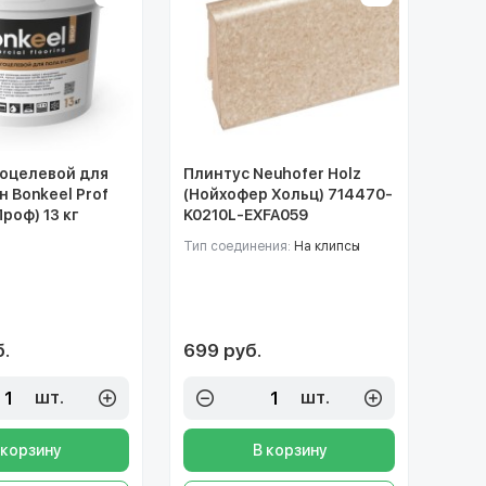
оцелевой для
Плинтус Neuhofer Holz
н Bonkeel Prof
(Нойхофер Хольц) 714470-
роф) 13 кг
K0210L-EXFA059
Тип соединения:
На клипсы
б.
699 руб.
шт.
шт.
 корзину
В корзину