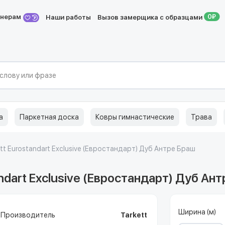
йнерам
Наши работы
Вызов замерщика с образцами
а
Паркетная доска
Ковры гимнастические
Трава
tt Eurostandart Exclusive (Евростандарт) Дуб Антре Браш
ndart Exclusive (Евростандарт) Дуб Ан
Ширина (м)
Производитель
Tarkett