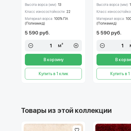
Высота ворса (мм):
13
Высота ворса (мм):
Класс износостойкости:
22
Класс износостойко
Материал ворса:
100% ПА
Материал ворса:
10
(Полиамид)
(Полиамид)
5 590 руб.
5 590 руб.
м²
В корзину
В корзи
Купить в 1 клик
Купить в 1
Товары из этой коллекции