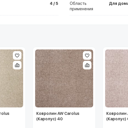
4 / 5
Область
Для дома
применения
rolus
Ковролин AW Carolus
Ковролин 
(Каролус) 40
(Каролус) 