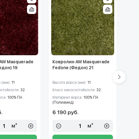
AW Masquerade
Ковролин AW Masquerade
Ковр
едон) 19
Fedone (Федон) 21
Fedo
 (мм):
11
Высота ворса (мм):
11
Высот
остойкости:
32
Класс износостойкости:
32
Класс
рса:
100% ПА
Материал ворса:
100% ПА
Матер
(Полиамид)
(Пол
.
6 190 руб.
6 19
м²
м²