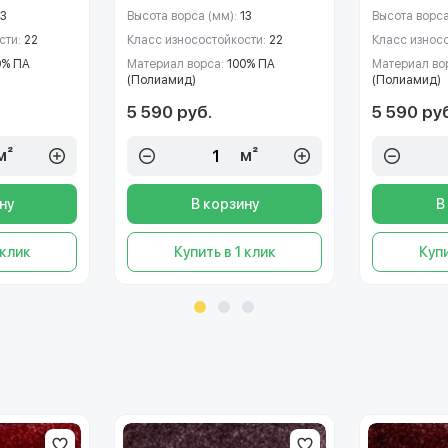
13
Высота ворса (мм):
13
Высота ворса
сти:
22
Класс износостойкости:
22
Класс износ
0% ПА
Материал ворса:
100% ПА
Материал во
(Полиамид)
(Полиамид)
5 590 руб.
5 590 ру
м²
м²
ну
В корзину
В
 клик
Купить в 1 клик
Купи