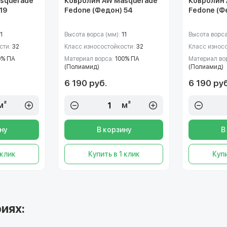
squerade
Ковролин AW Masquerade
Ковролин 
19
Fedone (Федон) 54
Fedone (Ф
1
Высота ворса (мм):
11
Высота ворса
сти:
32
Класс износостойкости:
32
Класс износ
0% ПА
Материал ворса:
100% ПА
Материал во
(Полиамид)
(Полиамид)
6 190 руб.
6 190 руб
м²
м²
ну
В корзину
В
 клик
Купить в 1 клик
Купи
иях: