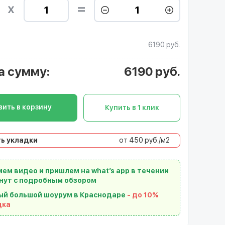
6190 руб.
а сумму
:
6190
руб.
ить в корзину
Купить в 1 клик
ь укладки
от 450 руб./м2
ем видео и пришлем на what’s app в течении
нут с подробным обзором
ый большой шоурум в Краснодаре
- до 10%
дка