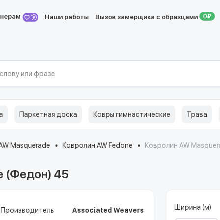
йнерам
Наши работы
Вызов замерщика с образцами
а
Паркетная доска
Ковры гимнастические
Трава
AW Masquerade
Ковролин AW Fedone
Ковролин AW Masquera
 (Федон) 45
Ширина (м)
Производитель
Associated Weavers