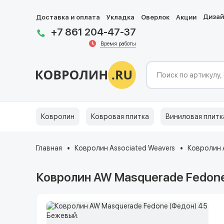
Диза
Доставка и оплата
Укладка
Оверлок
Акции
+7 861 204-47-37
Время работы
Ковролин
Ковровая плитка
Виниловая плитк
Главная
Ковролин Associated Weavers
Ковролин 
Ковролин AW Masquerade Fedone