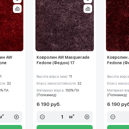
ин AW
Ковролин AW Masquerade
Ковролин 
one
Fedone (Федон) 17
Fedone (Ф
1
Высота ворса (мм):
11
Высота ворса
сти:
32
Класс износостойкости:
32
Класс износ
0% ПА
Материал ворса:
100% ПА
Материал во
(Полиамид)
(Полиамид)
6 190 руб.
6 190 руб
м²
м²