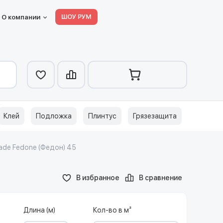
ШОУ РУМ
О компании
Клей
Подложка
Плинтус
Грязезащита
de Fedone (Федон) 45
В избранное
В сравнение
Длина (м)
Кол-во в м²