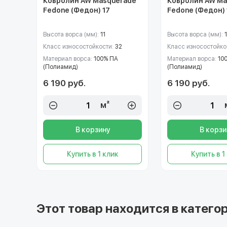
Ковролин AW Masquerade
Ковролин AW Ma
Fedone (Федон) 17
Fedone (Федон) 
Высота ворса (мм):
11
Высота ворса (мм):
1
Класс износостойкости:
32
Класс износостойко
Материал ворса:
100% ПА
Материал ворса:
10
(Полиамид)
(Полиамид)
6 190 руб.
6 190 руб.
м²
В корзину
В корзи
Купить в 1 клик
Купить в 1
Этот товар находится в категор