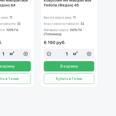
AW Masquerade
Ковролин AW Masquerade
едон) 84
Fedone (Федон) 45
 (мм):
11
Высота ворса (мм):
11
остойкости:
32
Класс износостойкости:
32
рса:
100% ПА
Материал ворса:
100% ПА
(Полиамид)
.
6 190 руб.
м²
м²
 корзину
В корзину
ть в 1 клик
Купить в 1 клик